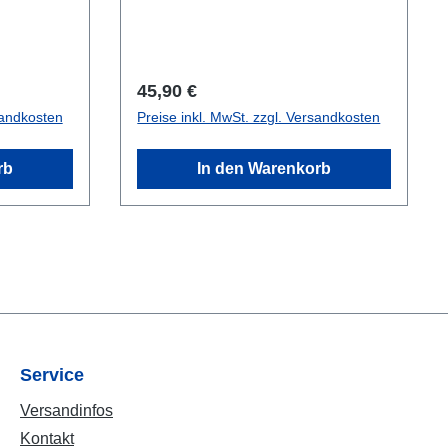
tband mit
schlüsse
r
Regulärer Preis:
45,90 €
 mit
sandkosten
Preise inkl. MwSt. zzgl. Versandkosten
n des
rb
In den Warenkorb
er dem
o
cke.
chteckig
Service
Versandinfos
Kontakt