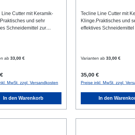
 Line Cutter mit Keramik-
Tecline Line Cutter mit K
.Praktisches und sehr
Klinge.Praktisches und s
ves Schneidemittel zur
effektives Schneidemittel
igung am Gurt(Harness) mit
Befestigung am Gurt(Harn
max.5cm Gurtbreite.In 3
einer max.5cm Gurtbreite.
: - Schwarz- Gelb- weiß =
Farben: - Schwarz- Gelb
uchtend
Nachleuchtend
en ab
33,00 €
Varianten ab
33,00 €
rer Preis:
Regulärer Preis:
 €
35,00 €
inkl. MwSt. zzgl. Versandkosten
Preise inkl. MwSt. zzgl. Ver
In den Warenkorb
In den Warenko