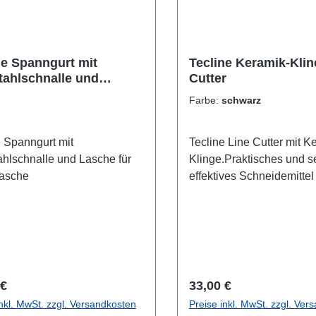
ne Spanngurt mit
Tecline Keramik-Klin
tahlschnalle und
Cutter
e für Monoflasche
Farbe:
schwarz
e Spanngurt mit
Tecline Line Cutter mit K
ahlschnalle und Lasche für
Klinge.Praktisches und s
asche
effektives Schneidemittel
Befestigung am Gurt(Harn
einer max.5cm Gurtbreite.
Farben: - Schwarz- Gelb
Nachleuchtend
rer Preis:
Regulärer Preis:
 €
33,00 €
inkl. MwSt. zzgl. Versandkosten
Preise inkl. MwSt. zzgl. Ver