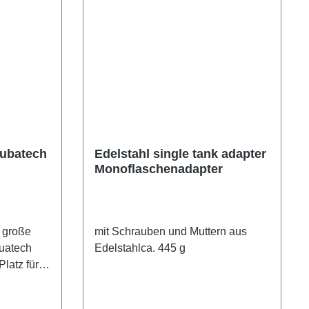
cubatech
Edelstahl single tank adapter
Monoflaschenadapter
 große
mit Schrauben und Muttern aus
uatech
Edelstahlca. 445 g
Platz für
Set und