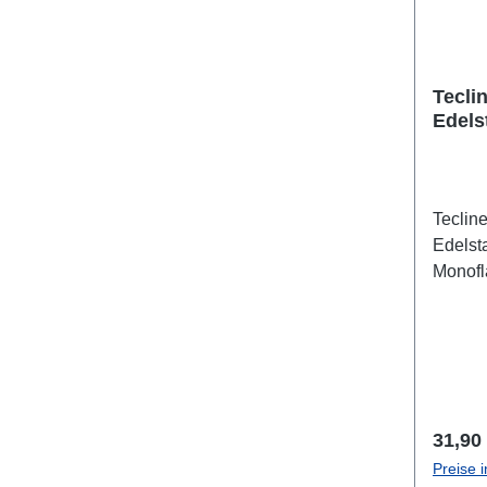
Tecli
Edels
Lasch
Teclin
Edelst
Monofl
Regulä
31,90
Preise 