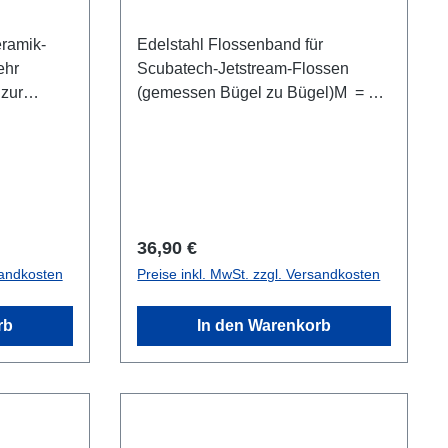
eramik-
Edelstahl Flossenband für
ehr
Scubatech-Jetstream-Flossen
 zur
(gemessen Bügel zu Bügel)M =
ess) mit
21,5 cmL = 24,5 cm XL = 26,5 cm
In 3
2XL = 32,5 cm Verkaufseinheit:
- weiß =
Paar
Regulärer Preis:
36,90 €
sandkosten
Preise inkl. MwSt. zzgl. Versandkosten
rb
In den Warenkorb