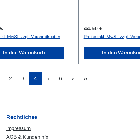
abnehmbares Schultergur
Polsterung. Zweiwege
Reißverschluss. Klettver
innen zur Befestigung de
rer Preis:
Regulärer Preis:
 €
44,50 €
Schläuche. Kleines Fach
inkl. MwSt. zzgl. Versandkosten
Preise inkl. MwSt. zzgl. Ver
Reißverschluss im inner
Deckels. Platz für ein
In den Warenkorb
In den Warenko
Namensschild außen unt
Tragegriff. Dezentes Log
(Scubatec) unten in der E
Farbe: SchwarzForm: Re
Seite
Seite
Seite
Seite
Seite
2
3
4
5
6
Rechtliches
Impressum
AGB & Kundeninfo