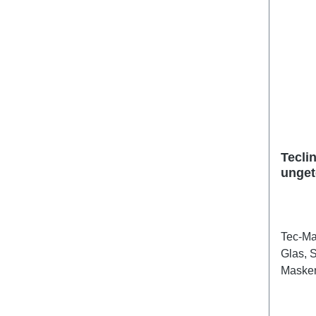
Tecli
ungete
Tec-Ma
Glas, 
Masken
für kle
Kopffo