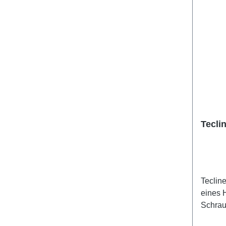
Tecli
Teclin
eines 
Schrau