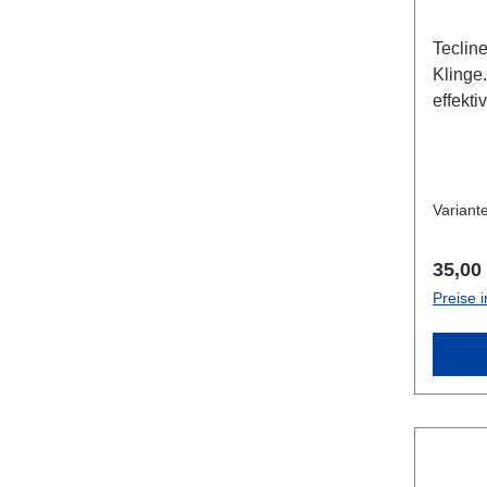
Tecline
Klinge
effekti
Befest
einer 
Farben
Nachle
Variant
Regulä
35,00
Preise 