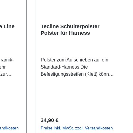
e Line
Tecline Schulterpolster
Polster für Harness
eramik-
Polster zum Aufschieben auf ein
ehr
Standard-Harness Die
 zur
Befestigungsstreifen (Klett) können
ess) mit
in der Höhe individuell gestaltet
In 3
werden. Inhalt: 2 Stück
- weiß =
Regulärer Preis:
34,90 €
sandkosten
Preise inkl. MwSt. zzgl. Versandkosten