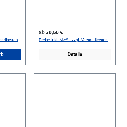
 hinter
. – Die
enplatten
-Form
en! Es
Regulärer Preis:
ab
30,50 €
igt um das
sandkosten
Preise inkl. MwSt. zzgl. Versandkosten
 zu
rb
Details