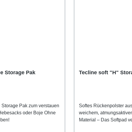
ne Storage Pak
Tecline soft "H" Sto
e Storage Pak zum verstauen
Softes Rückenpolster au
Hebesacks oder Boje Ohne
weichem, atmungsaktive
ben!
Material – Das Softpad ve
zusätzlich über eine klei