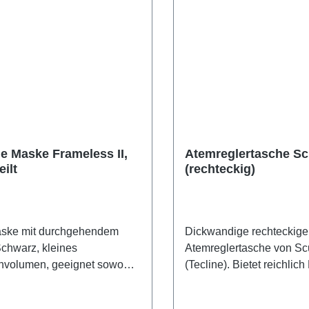
ne Maske Frameless II,
Atemreglertasche S
ilt
(rechteckig)
ske mit durchgehendem
Dickwandige rechteckige
Schwarz, kleines
Atemreglertasche von Sc
volumen, geeignet sowohl
(Tecline). Bietet reichlich 
inere und größere
mehr als ein Atemregler-
rmen
Zubehör. Tragegriff und