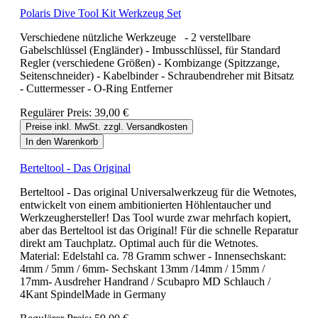
Polaris Dive Tool Kit Werkzeug Set
Verschiedene nützliche Werkzeuge - 2 verstellbare
Gabelschlüssel (Engländer) - Imbusschlüssel, für Standard
Regler (verschiedene Größen) - Kombizange (Spitzzange,
Seitenschneider) - Kabelbinder - Schraubendreher mit Bitsatz
- Cuttermesser - O-Ring Entferner
Regulärer Preis:
39,00 €
Preise inkl. MwSt. zzgl. Versandkosten
In den Warenkorb
Berteltool - Das Original
Berteltool - Das original Universalwerkzeug für die Wetnotes,
entwickelt von einem ambitionierten Höhlentaucher und
Werkzeughersteller! Das Tool wurde zwar mehrfach kopiert,
aber das Berteltool ist das Original! Für die schnelle Reparatur
direkt am Tauchplatz. Optimal auch für die Wetnotes.
Material: Edelstahl ca. 78 Gramm schwer - Innensechskant:
4mm / 5mm / 6mm- Sechskant 13mm /14mm / 15mm /
17mm- Ausdreher Handrand / Scubapro MD Schlauch /
4Kant SpindelMade in Germany