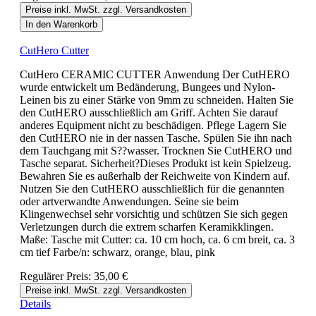
Preise inkl. MwSt. zzgl. Versandkosten
In den Warenkorb
CutHero Cutter
CutHero CERAMIC CUTTER Anwendung Der CutHERO
wurde entwickelt um Bedänderung, Bungees und Nylon-
Leinen bis zu einer Stärke von 9mm zu schneiden. Halten Sie
den CutHERO ausschließlich am Griff. Achten Sie darauf
anderes Equipment nicht zu beschädigen. Pflege Lagern Sie
den CutHERO nie in der nassen Tasche. Spülen Sie ihn nach
dem Tauchgang mit S??wasser. Trocknen Sie CutHERO und
Tasche separat. Sicherheit?Dieses Produkt ist kein Spielzeug.
Bewahren Sie es außerhalb der Reichweite von Kindern auf.
Nutzen Sie den CutHERO ausschließlich für die genannten
oder artverwandte Anwendungen. Seine sie beim
Klingenwechsel sehr vorsichtig und schützen Sie sich gegen
Verletzungen durch die extrem scharfen Keramikklingen.
Maße: Tasche mit Cutter: ca. 10 cm hoch, ca. 6 cm breit, ca. 3
cm tief Farbe/n: schwarz, orange, blau, pink
Regulärer Preis:
35,00 €
Preise inkl. MwSt. zzgl. Versandkosten
Details