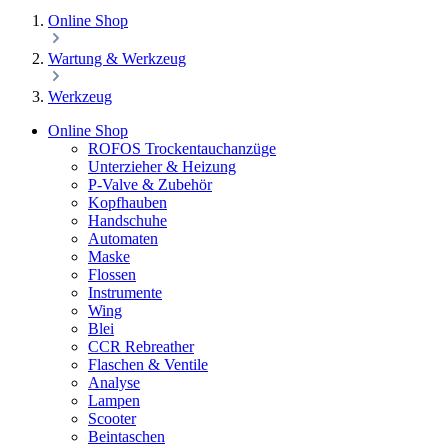
Online Shop
Wartung & Werkzeug
Werkzeug
Online Shop
ROFOS Trockentauchanzüge
Unterzieher & Heizung
P-Valve & Zubehör
Kopfhauben
Handschuhe
Automaten
Maske
Flossen
Instrumente
Wing
Blei
CCR Rebreather
Flaschen & Ventile
Analyse
Lampen
Scooter
Beintaschen