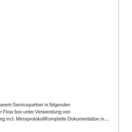
nserem Servicepartner in folgenden
r Flow box unter Verwendung von
ng incl. MessprotokollKomplette Dokumentation in
 Octopuss, Finimeter) ca. 150,00 € (Abweichungen je