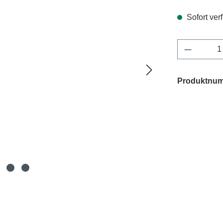
Sofort verf
Produkt 
Produktnu