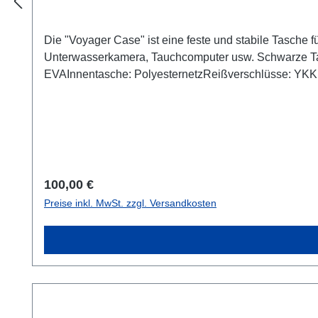
Die "Voyager Case" ist eine feste und stabile Tasche
Unterwasserkamera, Tauchcomputer usw. Schwarze Ta
EVAInnentasche: PolyesternetzReißverschlüsse: YKK M
hinzufügen können Abmessungen: ca. 33 cm / 13 Zoll x 
Regulärer Preis:
100,00 €
Preise inkl. MwSt. zzgl. Versandkosten