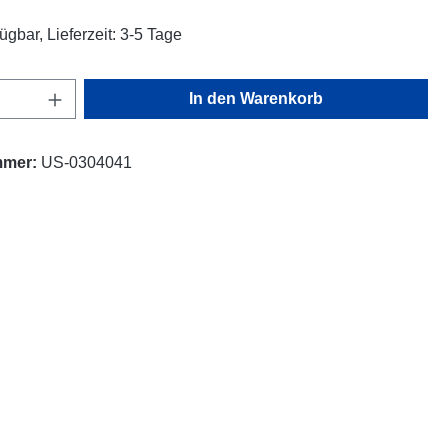
ügbar, Lieferzeit: 3-5 Tage
Anzahl: Gib den gewünschten Wert ein oder
In den Warenkorb
mmer:
US-0304041