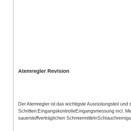
Atemregler Revision
Der Atemregler ist das wichtigste Ausrüstungsteil und
Schritten:EingangskontrolleEingangsmessung incl. M
sauerstoffverträglichen SchmiermittelnSchlauchreini
Schrift und BildDie Regler sind ca. 14 Tage unterwegs