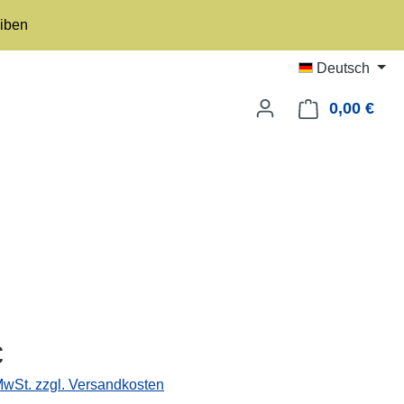
eiben
Deutsch
0,00 €
Ware
eis:
€
 MwSt. zzgl. Versandkosten