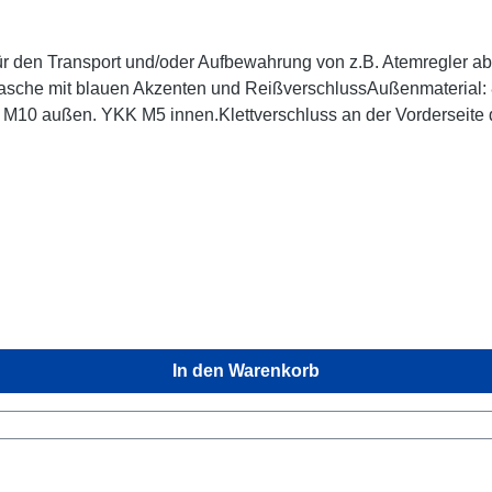
 für den Transport und/oder Aufbewahrung von z.B. Atemregler
sche mit blauen Akzenten und ReißverschlussAußenmaterial:
10 außen. YKK M5 innen.Klettverschluss an der Vorderseite d
3,74 cm / 9,5 Zoll x 1,37 cm / 3,5 ZollLieferumfang: 1 Tasche o
In den Warenkorb