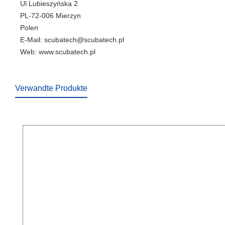
Ul Lubieszyńska 2
PL-72-006 Mierzyn
Polen
E-Mail: scubatech@scubatech.pl
Web: www.scubatech.pl
Verwandte Produkte
Produktgalerie überspringen