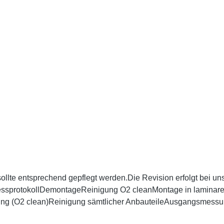
 sollte entsprechend gepflegt werden.Die Revision erfolgt bei u
essprotokollDemontageReinigung O2 cleanMontage in laminare
gung (O2 clean)Reinigung sämtlicher AnbauteileAusgangsmessu
.Kosten betragen für einen Regler (bestehend aus: 1.+2. Stufe,