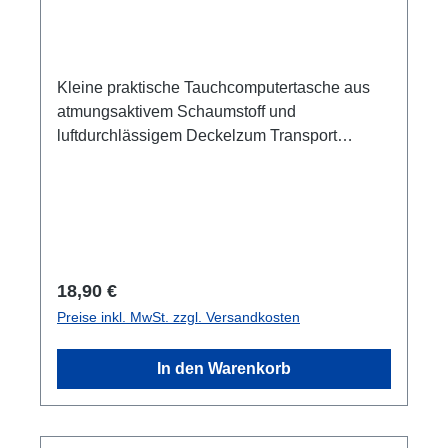
Kleine praktische Tauchcomputertasche aus
atmungsaktivem Schaumstoff und
luftdurchlässigem Deckelzum Transport
empfindlicher Ausrüstungsgegenstände wie
Kompass, Tauchcomputer, Prüfmanometer
uvm. Das Innenleben aus Rasterschaumstoff
kann individuell auf und für das Equipment
angepasst werden.Größe ca. 17 x 17 x 5 cm
Regulärer Preis:
18,90 €
Preise inkl. MwSt. zzgl. Versandkosten
In den Warenkorb