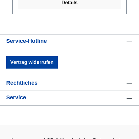
Details
telescopic handle can be zipped away when
not in use.Heavy duty roller
wheels.Dimensions 82 x 44 x 32 cm90 L
Volume is big enough to carry all of your dive
kit.Hardwearing 500D PVC tarpaulin
Service-Hotline
shell.Weighs 4.2kg (9lb) 40L: FEATURES &
BENEFITSInner mesh zip pockets to store
smaller items.Reduce the size of the bag
Vertrag widerrufen
based on the contents with the external
compression straps.Integrated luggage tag
holder.Robust telescopic handle.Heavy duty
Rechtliches
roller wheels.Dimensions 55 x 40 x 25 cmCarry
on approved size meets most airline baggage
Service
allowances.Hardwearing 500D PVC tarpaulin
shell.Weighs 3.2kg (7lb)