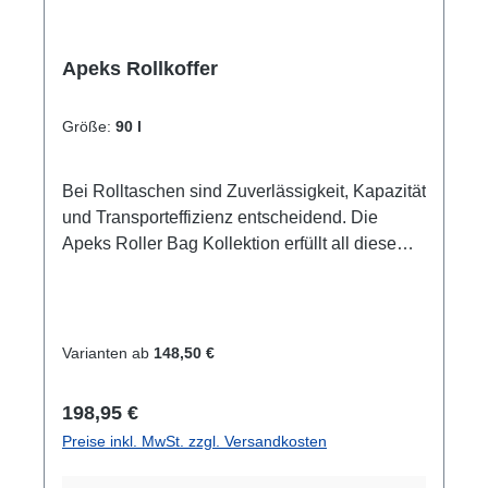
Apeks Rollkoffer
Größe:
90 l
Bei Rolltaschen sind Zuverlässigkeit, Kapazität
und Transporteffizienz entscheidend. Die
Apeks Roller Bag Kollektion erfüllt all diese
Kriterien bestens und ermöglicht Ihnen, Ihre
gesamte Ausrüstung praktisch und stilvoll zu
transportieren. Apeks Rollkoffer in zwei
Ausführungen. 40 L und 90 L. 90 L:
Varianten ab
148,50 €
FEATURES & BENEFITS3 Inner mesh zip
pockets to store smaller items.Reduce the size
Regulärer Preis:
198,95 €
of the bag based on the contents with the
Preise inkl. MwSt. zzgl. Versandkosten
external compression straps.Easy access top
pocketIntegrated luggage tag holder.Robust