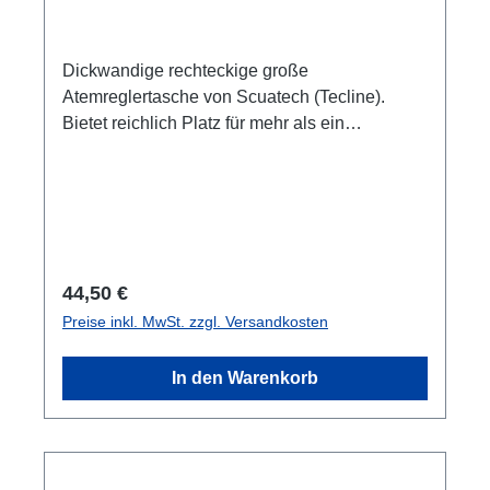
Dickwandige rechteckige große
Atemreglertasche von Scuatech (Tecline).
Bietet reichlich Platz für mehr als ein
Atemregler-Set und Zubehör. Tragegriff und
abnehmbares Schultergurtband mit Polsterung.
Zweiwege Reißverschluss. Klettverschlüsse
innen zur Befestigung der Schläuche. Kleines
Fach mit Reißverschluss im innern des
Deckels. Platz für ein Namensschild außen
Regulärer Preis:
44,50 €
unter dem Tragegriff. Dezentes Logo
Preise inkl. MwSt. zzgl. Versandkosten
(Scubatec) unten in der Ecke. Farbe:
SchwarzForm: Rechteckig
In den Warenkorb