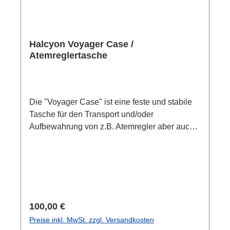
Halcyon Voyager Case /
Atemreglertasche
Die "Voyager Case" ist eine feste und stabile
Tasche für den Transport und/oder
Aufbewahrung von z.B. Atemregler aber auch
anderem kleinen Tauchzubehör, wie Lampe,
Unterwasserkamera, Tauchcomputer usw.
Schwarze Tasche mit blauen Akzenten und
ReißverschlussAußenmaterial: 840D
PolyesterSchaum: Komprimiertes
EVAInnentasche:
Regulärer Preis:
100,00 €
PolyesternetzReißverschlüsse: YKK M10
Preise inkl. MwSt. zzgl. Versandkosten
außen. YKK M5 innen.Klettverschluss an der