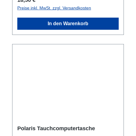
aber dank der berührungsempfindlichen Hülle
Preise inkl. MwSt. zzgl. Versandkosten
noch voll funktionsfähig ist. Dank des
Rollverschlusses bleibt alles, was in der
In den Warenkorb
Tasche ist, trocken. Getragen wird sie mit dem
Schultergurt oder dem praktischen Hüftgurt.
EIGENSCHAFTEN UND VORTEILEKleiner
Dry Bag mit Rollverschluss, konzipiert um
wesentliche Habseligkeiten auf dem
Tauchboot mitzuführen. Eingearbeitetes
Telefonfach mit transparentem Sichtfenster
ermöglicht es, das Telefon zu nutzen, ohne es
aus der Tasche zu nehmen. Tragen Sie die
Tasche per Schulter- oder Hüftgurt und Sie
behalte die Hände frei. Die aus TPU gefertigte
Rollverschlusstasche ist wetterbeständig und
strapazierfähig
Polaris Tauchcomputertasche