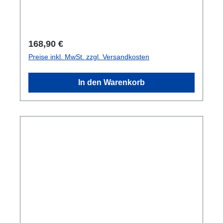
Seite einen Griff Geringes Eigengewicht
Seitliche Einkerbungen zur Befestigung im
Fahrzeug Mit Vorhängeschloß abschließbar
Stapelbar 2 Rollen
Regulärer Preis:
168,90 €
Preise inkl. MwSt. zzgl. Versandkosten
In den Warenkorb