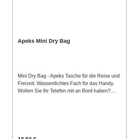
Apeks Mini Dry Bag
Mini Dry Bag - Apeks Tasche für die Reise und
Freizeit. Wasserdichtes Fach für das Handy.
Wollen Sie Ihr Telefon mit an Bord haben?
Sicher und dennoch griffbereit? Wir stellen den
neuen Apeks Mini Dry Bag vor! Stecken Sie
Ihre Schlüssel und das Notwendigste in diesen
kleinen aber perfekt geformten Dry Bag.
Genießen Sie die Sicherheit, dass Ihr Telefon
vor Feuchtigkeit und Spritzwasser geschützt
Regulärer Preis:
18,50 €