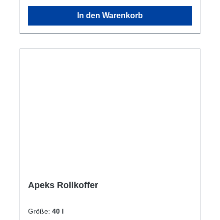
Vorderseite der Tasche, damit Benutzer ihren
In den Warenkorb
eigenen Patch hinzufügen können
Abmessungen: ca. 33 cm / 13 Zoll x 3,74 cm /
9,5 Zoll x 1,37 cm / 3,5 ZollLieferumfang: 1
Tasche ohne Inhalt
Apeks Rollkoffer
Größe:
40 l