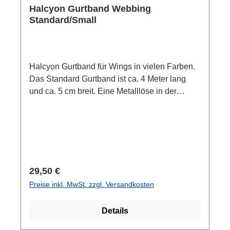
Halcyon Gurtband Webbing
Standard/Small
Halcyon Gurtband für Wings in vielen Farben.
Das Standard Gurtband ist ca. 4 Meter lang
und ca. 5 cm breit. Eine Metalllöse in der
Mitte.Das Small Gurtband ist ca. 3,10 Meter
lang und ca. 5 cm breit . Keine Metallöse in der
Mitte. Farben beziehen sich auf die Farbe des
"H" auf dem Gurtband. 5 Farben zur Auswahl:
H in pink - schwarzes GurtbandH in blau -
schwarzes GurtbandH in grau - schwarzes
Regulärer Preis:
29,50 €
GurtbandH in tropic (Aqua) - schwarzes
Preise inkl. MwSt. zzgl. Versandkosten
GurtbandH in schwarz - graues Gurtband
Details