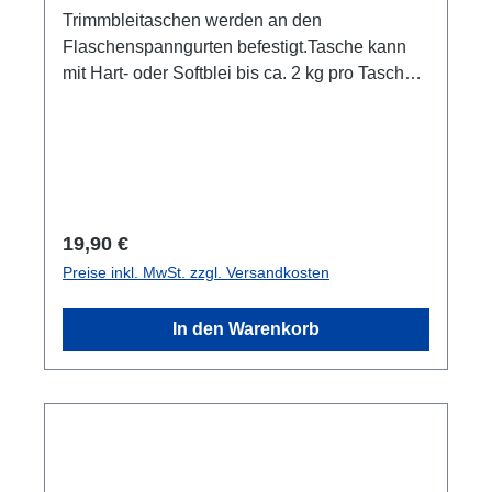
Trimmbleitaschen werden an den
Flaschenspanngurten befestigt.Tasche kann
mit Hart- oder Softblei bis ca. 2 kg pro Tasche
bestückt werden.Mit Reißverschluss
verschließbar. Größe ca. 13 x 8 x 3
cm.Lieferumfang 2 Stück (1 Paar)
Regulärer Preis:
19,90 €
Preise inkl. MwSt. zzgl. Versandkosten
In den Warenkorb