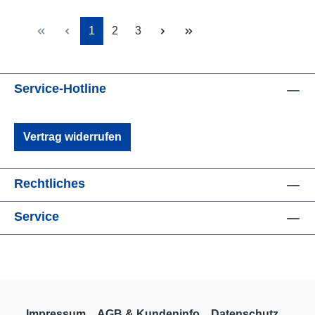
Seite
Seite
Seite
1
2
3
Service-Hotline
Vertrag widerrufen
Rechtliches
Service
Impressum
AGB & Kundeninfo
Datenschutz