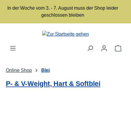
Zum Hauptinhalt springen
In der Woche vom 3. - 7. August muss der Shop leider
geschlossen bleiben
Ware
Online Shop
Blei
P- & V-Weight, Hart & Softblei