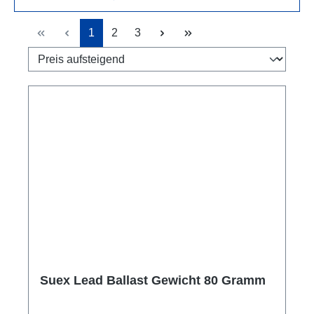
Seite
Seite
Seite
1
2
3
Suex Lead Ballast Gewicht 80 Gramm