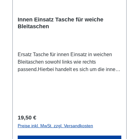
Innen Einsatz Tasche für weiche
Bleitaschen
Ersatz Tasche für innen Einsatz in weichen
Bleitaschen sowohl links wie rechts
passend.Hierbei handelt es sich um die innen
Taschen in den Bleitaschen.Verkaufseinheit: je
Stück
Regulärer Preis:
19,50 €
Preise inkl. MwSt. zzgl. Versandkosten