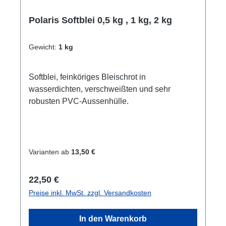
Polaris Softblei 0,5 kg , 1 kg, 2 kg
Gewicht:
1 kg
Softblei, feinköriges Bleischrot in
wasserdichten, verschweißten und sehr
robusten PVC-Aussenhülle.
Varianten ab
13,50 €
Regulärer Preis:
22,50 €
Preise inkl. MwSt. zzgl. Versandkosten
In den Warenkorb