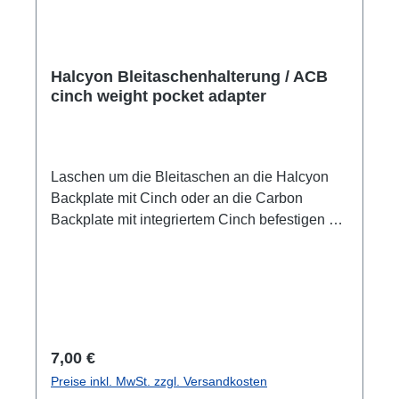
Halcyon Bleitaschenhalterung / ACB
cinch weight pocket adapter
Laschen um die Bleitaschen an die Halcyon
Backplate mit Cinch oder an die Carbon
Backplate mit integriertem Cinch befestigen zu
können. Verkaufseinheit: Paar (2 Stück)
Regulärer Preis:
7,00 €
Preise inkl. MwSt. zzgl. Versandkosten