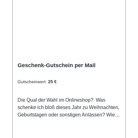
Geschenk-Gutschein per Mail
Gutscheinwert:
25 €
Die Qual der Wahl im Onlineshop? Was
schenke ich bloß dieses Jahr zu Weihnachten,
Geburtstagen oder sonstigen Anlässen? Wie
wäre es mit einem Einkaufsgutschein für
unseren Online-Shop/Shop vor Ort oder einen
Erlebnisgutschein der besonderen Art. Egal ob