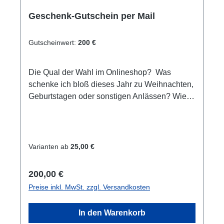
Geschenk-Gutschein per Mail
Gutscheinwert:
200 €
Die Qual der Wahl im Onlineshop? Was
schenke ich bloß dieses Jahr zu Weihnachten,
Geburtstagen oder sonstigen Anlässen? Wie
wäre es mit einem Einkaufsgutschein für
unseren Online-Shop/Shop vor Ort oder einen
Erlebnisgutschein der besonderen Art. Egal ob
Schnuppertauchen, Tauchkurs oder
Varianten ab
25,00 €
Weiterbildungen. Hier ist für jeden etwas
dabei. Sie sind sich nicht sicher bzgl. der
Regulärer Preis:
200,00 €
Auswahl? In einem Beratungsgespräch helfen
Preise inkl. MwSt. zzgl. Versandkosten
wir gerne weiter.Gutschein wird per E-Mail
gesondert versendet. Wir erstellen diese
In den Warenkorb
persönlich. Einlösbar im Online-Shop und