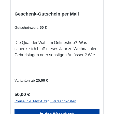
Geschenk-Gutschein per Mail
Gutscheinwert:
50 €
Die Qual der Wahl im Onlineshop? Was
schenke ich bloß dieses Jahr zu Weihnachten,
Geburtstagen oder sonstigen Anlässen? Wie
wäre es mit einem Einkaufsgutschein für
unseren Online-Shop/Shop vor Ort oder einen
Erlebnisgutschein der besonderen Art. Egal ob
Schnuppertauchen, Tauchkurs oder
Varianten ab
25,00 €
Weiterbildungen. Hier ist für jeden etwas
dabei. Sie sind sich nicht sicher bzgl. der
Regulärer Preis:
50,00 €
Auswahl? In einem Beratungsgespräch helfen
Preise inkl. MwSt. zzgl. Versandkosten
wir gerne weiter.Gutschein wird per E-Mail
gesondert versendet. Wir erstellen diese