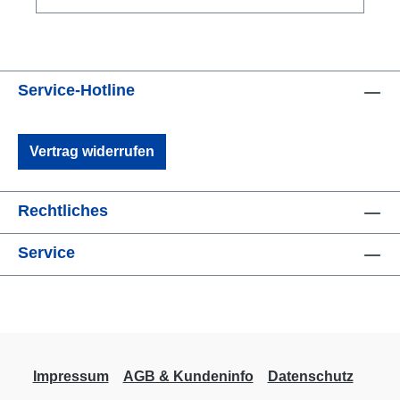
auch im Geschäft vor Ort. Es handelt sich um
ein Mehrzweckgutschein. Keine Bar-
Auszahlung möglich.
Service-Hotline
Vertrag widerrufen
Rechtliches
Service
Impressum
AGB & Kundeninfo
Datenschutz