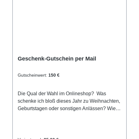
Geschenk-Gutschein per Mail
Gutscheinwert:
150 €
Die Qual der Wahl im Onlineshop? Was
schenke ich bloß dieses Jahr zu Weihnachten,
Geburtstagen oder sonstigen Anlässen? Wie
wäre es mit einem Einkaufsgutschein für
unseren Online-Shop/Shop vor Ort oder einen
Erlebnisgutschein der besonderen Art. Egal ob
Schnuppertauchen, Tauchkurs oder