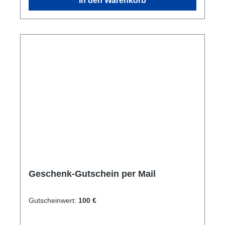
In den Warenkorb
persönlich. Einlösbar im Online-Shop und
auch im Geschäft vor Ort. Es handelt sich um
ein Mehrzweckgutschein. Keine Bar-
Auszahlung möglich.
Geschenk-Gutschein per Mail
Gutscheinwert:
100 €