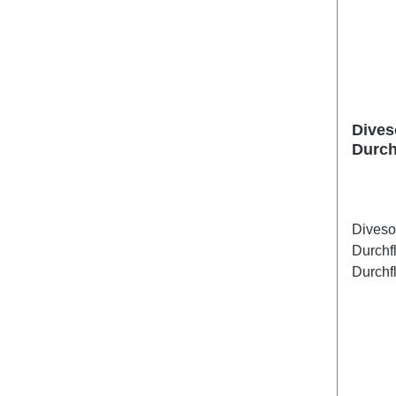
Dives
Durch
Diveso
Durchf
Durchf
strömen
Standa
zur Ka
Durchf
werden