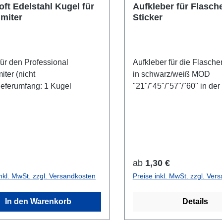
oft Edelstahl Kugel für
Aufkleber für Flasch
imiter
Sticker
für den Professional
Aufkleber für die Flasche
iter (nicht
in schwarz/weiß MOD
eferumfang: 1 Kugel
"21"/"45"/"57"/"60" in de
von ca. 10,5 cm x 8 cm
"Oxygen" in der Größe vo
cm x 8 cm oder in der Gr
ca. 17 cm x 5 cm (ideal für
Flaschen)MOD "Argon 
BREATHE" in der Größe 
rer Preis:
Regulärer Preis:
ab
1,30 €
16,5 cm x 4.5 cmPreis je 
inkl. MwSt. zzgl. Versandkosten
Preise inkl. MwSt. zzgl. Ver
Hinweis: Für die Kennze
auf einer Stage werden 2
In den Warenkorb
Details
(je rechts und links) benöt