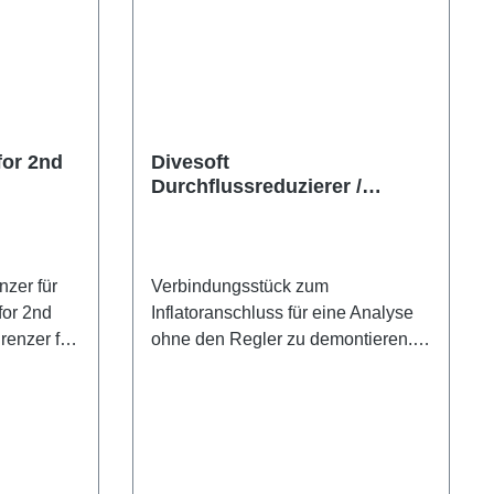
for 2nd
Divesoft
Durchflussreduzierer /
für die
Flowlimiter Inflator
te
nzer für
Verbindungsstück zum
 for 2nd
Inflatoranschluss für eine Analyse
renzer für
ohne den Regler zu demontieren.
 9/16-18
Zylindrisch, 5,8 mm lang
für die
soren der
et. Dieser
ziert den