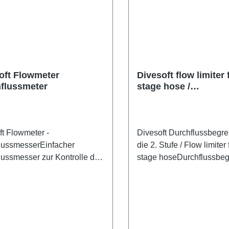
oft Flowmeter
Divesoft flow limiter 
flussmeter
stage hose /
Durchflussbegrenzer 
2.Stufe für CCR-Gerä
ft Flowmeter -
Divesoft Durchflussbegre
lussmesserEinfacher
die 2. Stufe / Flow limiter
lussmesser zur Kontrolle der
stage hoseDurchflussbeg
den Luft eines Profi- oder
Schlauch der 2. Stufe mit
rdbegrenzers. Es kann auch
UNF-Gewinde. Es ist nur 
librierung eines Standard-
Kalibrierung von O2-Sen
lussbegrenzers verwendet
CCR-Kopf-Einheit geeign
.
Durchflussbegrenzer redu