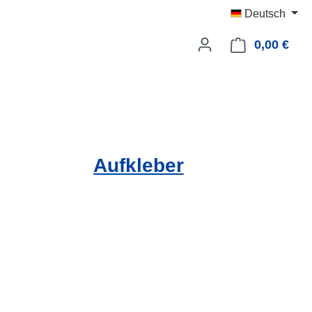
Deutsch
0,00 €
Ware
Aufkleber