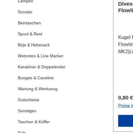
Lampen
Dives
Flowl
Scooter
Beintaschen
Spool & Reel
Kugel 
Flowlim
Boje & Hebesack
MK2)Li
Wetnotes & Line Marker
Karabiner & Doppelender
Bungee & Caveline
Wartung & Werkzeug
Regulä
0,80 €
Gutscheine
Preise 
Sonstiges
Taschen & Koffer
Sale