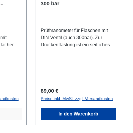
300 bar
h
Prüfmanometer für Flaschen mit
mit
DIN Ventil (auch 300bar). Zur
facher
Druckentlastung ist ein seitliches
trolle der
Handrad vorhanden.
fi- oder
kann auch
andard-
rwendet
Regulärer Preis:
89,00 €
sandkosten
Preise inkl. MwSt. zzgl. Versandkosten
In den Warenkorb