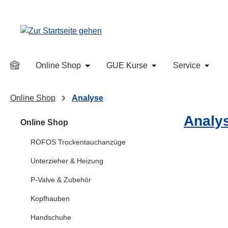
m Hauptinhalt springen
Zur Suche springen
Zur Hauptnavigation springen
Online Shop
GUE Kurse
Service
Öffne oder Schließe das Dropdown der 
Öffne oder Schließe
Öffne 
Online Shop
Analyse
Analy
Online Shop
ROFOS Trockentauchanzüge
Unterzieher & Heizung
P-Valve & Zubehör
Kopfhauben
Handschuhe