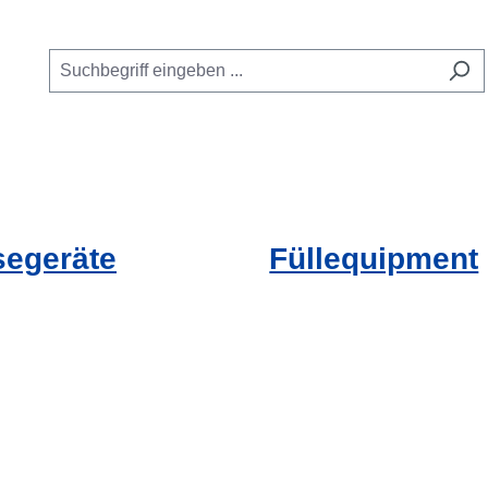
Kategorie Online Shop
 das Dropdown der Kategorie GUE Kurse
oder Schließe das Dropdown der Kategorie Service
segeräte
Füllequipment