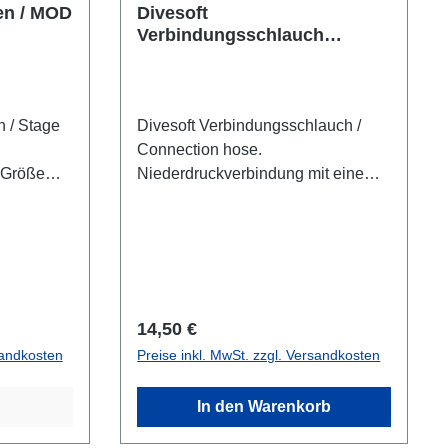
en / MOD
Divesoft
Verbindungsschlauch
connection hose
n / Stage
Divesoft Verbindungsschlauch /
Connection hose.
r Größe
Niederdruckverbindung mit einem
MOD
Durchmesser von 5,8 mm Farbe:
n ca. 35
weiß
öße von
 3 l
DO NOT
von ca.
Regulärer Preis:
14,50 €
Aufkleber -
sandkosten
Preise inkl. MwSt. zzgl. Versandkosten
ichnung
 Aufkleber
In den Warenkorb
ig.