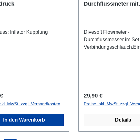
ldruck
Durchflussmeter mit
Verbindungsschlauc
uss: Inflator Kupplung
Divesoft Flowmeter -
Durchflussmesser im Set 
Verbindungsschlauch.Ein
Durchflussmesser zur Kon
strömenden Luft eines Pro
Standardbegrenzers. Es 
zur Kalibrierung eines St
Durchflussbegrenzers ve
werden.
rer Preis:
Regulärer Preis:
 €
29,90 €
inkl. MwSt. zzgl. Versandkosten
Preise inkl. MwSt. zzgl. Ver
In den Warenkorb
Details