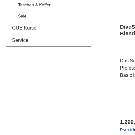
Taschen & Koffer
Sale
DiveS
GUE Kurse
Blend
Service
Das Se
Profes
Basic 
He/O2 
Analyz
limite
#8019 
"AB" c
DE793
Regulä
1.299
Preise 