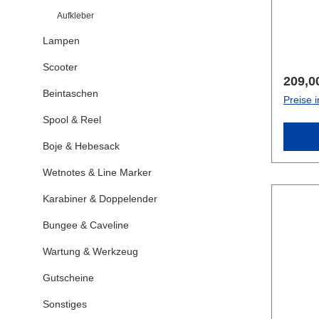
Flasch
Aufkleber
welche
Neue V
Lampen
Flowli
Scooter
Verbin
Regulä
209,0
Beintaschen
Preise 
Spool & Reel
Boje & Hebesack
Wetnotes & Line Marker
Karabiner & Doppelender
Bungee & Caveline
Wartung & Werkzeug
Gutscheine
Sonstiges