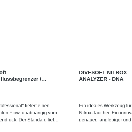
oft
DIVESOFT NITROX
flussbegrenzer /
ANALYZER - DNA
ssional flow limiter MK2
 Version)
ofessional" liefert einen
Ein ideales Werkzeug für
nten Flow, unabhängig vom
Nitrox-Taucher. Ein innova
endruck. Der Standard liefert
genauer, langlebiger und
vom
benutzerfreundlicher Nitr