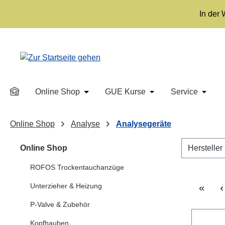
m Hauptinhalt springen
Zur Suche springen
Zur Hauptnavigation springen
In der
Online Shop
GUE Kurse
Service
Öffne oder Schließe das Dropdown der 
Öffne oder Schließe
Öffne 
Online Shop
Analyse
Analysegeräte
Online Shop
Hersteller
ROFOS Trockentauchanzüge
Unterzieher & Heizung
P-Valve & Zubehör
Kopfhauben