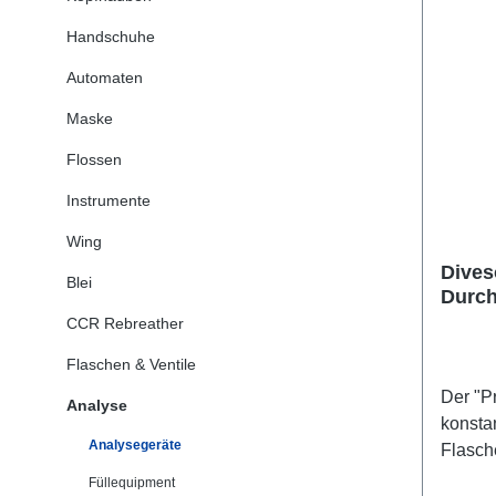
Handschuhe
Automaten
Maske
Flossen
Instrumente
Wing
Dives
Blei
Durch
profe
CCR Rebreather
(Neue
Flaschen & Ventile
Der "Pr
Analyse
konsta
Analysegeräte
Flasch
einen 
Füllequipment