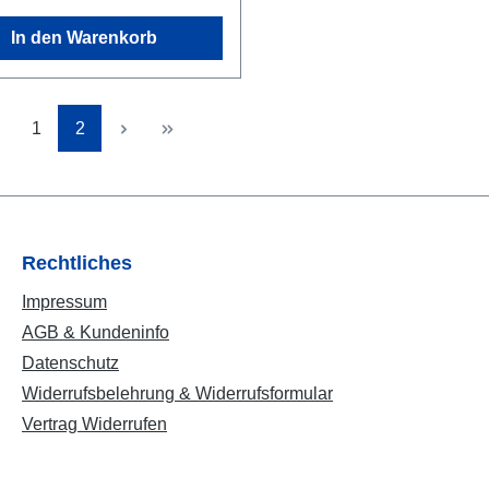
M26x2-Ventile. Mögliche
In den Warenkorb
Verbindung mit dem Dive
Professional Flow Limite
Verbindungsschlauch.W
Seite
Seite
1
2
Nr. DE79357428
Rechtliches
Impressum
AGB & Kundeninfo
Datenschutz
Widerrufsbelehrung & Widerrufsformular
Vertrag Widerrufen