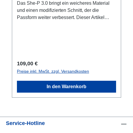
Das She-P 3.0 bringt ein weicheres Material
und einen modifizierten Schnitt, der die
Passform weiter verbessert. Dieser Artikel
beinhaltet nicht das Quick Disconnect oder
notwendigen Kleber! Da es sich hier um ein
Hygieneprodukt handelt ist ein Widerruf /
Umtausch ausgeschlossen.
Regulärer Preis:
109,00 €
Preise inkl. MwSt. zzgl. Versandkosten
In den Warenkorb
Service-Hotline