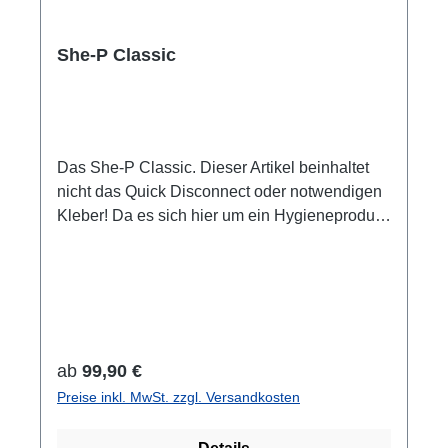
She-P Classic
Das She-P Classic. Dieser Artikel beinhaltet
nicht das Quick Disconnect oder notwendigen
Kleber! Da es sich hier um ein Hygieneprodukt
handelt ist ein Widerruf / Umtausch
ausgeschlossen.
Regulärer Preis:
ab
99,90 €
Preise inkl. MwSt. zzgl. Versandkosten