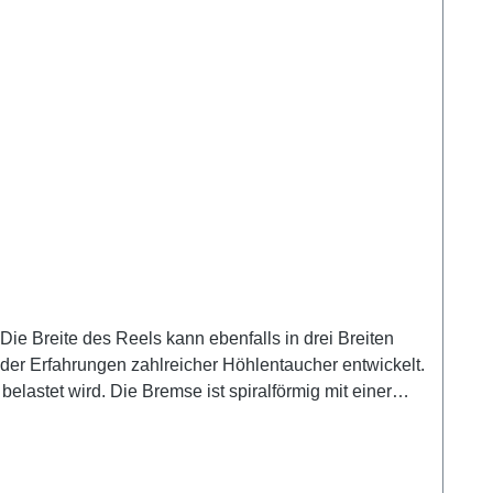
e Breite des Reels kann ebenfalls in drei Breiten
e der Erfahrungen zahlreicher Höhlentaucher entwickelt.
elastet wird. Die Bremse ist spiralförmig mit einer
 sich flache Rillen, durch die man selbst in völliger
er Delrin-Griff hat eine tiefe Aussparung mit
bearbeitet, um zu verhindern, dass sich die Schnur in