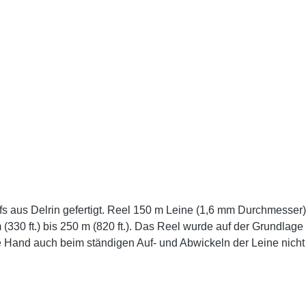
 aus Delrin gefertigt. Reel 150 m Leine (1,6 mm Durchmesser)Di
(330 ft.) bis 250 m (820 ft.). Das Reel wurde auf der Grundlag
ie Hand auch beim ständigen Auf- und Abwickeln der Leine nicht b
n oder ganz zu blockieren. Auf der Griffseite der Rolle befinden
ickelt wird und die Spule mit dem Daumen verlangsamen kann. D
nd oder einem dicken Handschuh rutscht. Die Rolle ist präzise 