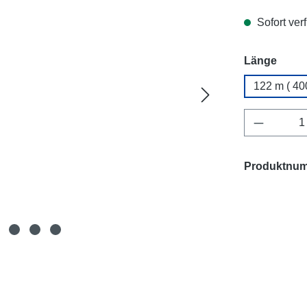
Sofort verf
ausw
Länge
122 m ( 400
Produkt 
Produktnu