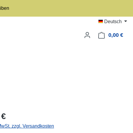
eiben
Deutsch
0,00 €
Ware
eis:
 €
 MwSt. zzgl. Versandkosten