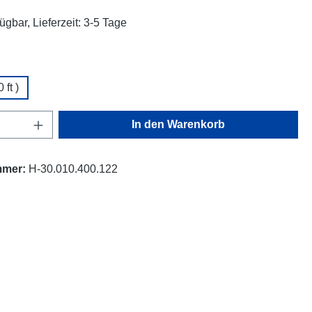
ügbar, Lieferzeit: 3-5 Tage
ählen
 ft )
Anzahl: Gib den gewünschten Wert ein oder
In den Warenkorb
mmer:
H-30.010.400.122