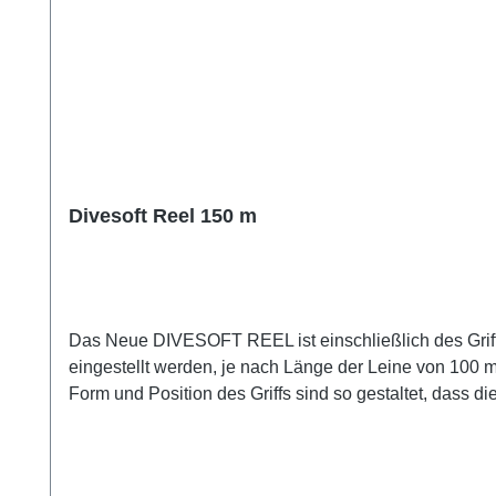
Divesoft Reel 150 m
Das Neue DIVESOFT REEL ist einschließlich des Griffs
eingestellt werden, je nach Länge der Leine von 100 m 
Form und Position des Griffs sind so gestaltet, dass d
Gummispitze und ermöglicht es, die Reel zu verlangsame
Dunkelheit spüren kann, wie schnell die Schnur abgew
ausgeprägten Kanten, damit er nicht aus der bloßen Ha