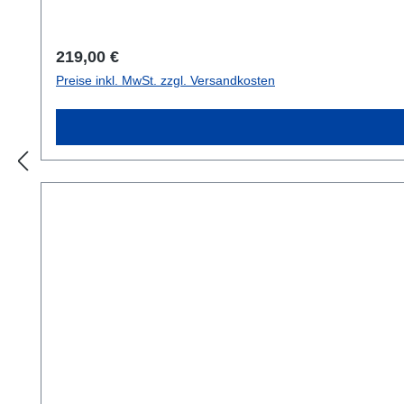
der Rolle verklemmt.Das Reel beinhaltet ein 100 mm 
Regulärer Preis:
219,00 €
Preise inkl. MwSt. zzgl. Versandkosten