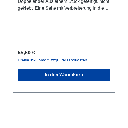
Doppelender Aus einem Stück gefertigt, nicht
geklebt. Eine Seite mit Verbreiterung in die
der Doppelender eingehackt werden kann,
um das Aufwickeln der Leine zu
vereinfachen. Auf der anderen Seite ist das
Mittelloch nach innen gewölbt.
Regulärer Preis:
55,50 €
Preise inkl. MwSt. zzgl. Versandkosten
In den Warenkorb