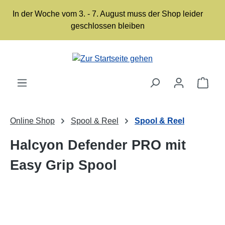
Zum Hauptinhalt springen
In der Woche vom 3. - 7. August muss der Shop leider
geschlossen bleiben
Ware
Online Shop
Spool & Reel
Spool & Reel
Halcyon Defender PRO mit
Easy Grip Spool
Bildergalerie überspringen