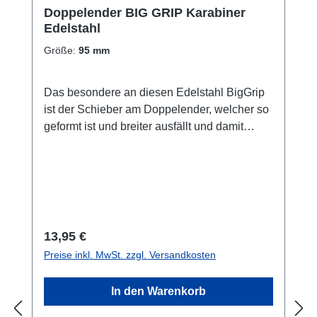
Doppelender BIG GRIP Karabiner
Edelstahl
Größe:
95 mm
Das besondere an diesen Edelstahl BigGrip
ist der Schieber am Doppelender, welcher so
geformt ist und breiter ausfällt und damit
dieser selbst mit dicken
Neoprenhandschuhen gut bedient werden
kann. Verschiedene Größen.
Regulärer Preis:
13,95 €
Preise inkl. MwSt. zzgl. Versandkosten
In den Warenkorb