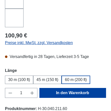
Regulärer Preis:
100,90 €
Preise inkl. MwSt. zzgl. Versandkosten
Versandfertig in 28 Tagen, Lieferzeit 3-5 Tage
auswählen
Länge
30 m (100 ft)
45 m (150 ft)
60 m (200 ft)
Produkt Anzahl: Gib den gewünschten Wert e
In den Warenkorb
Produktnummer:
H-30.040.211.60