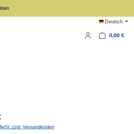
eiben
Deutsch
0,00 €
Ware
eis:
€
 MwSt. zzgl. Versandkosten