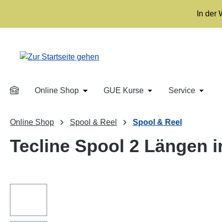
m Hauptinhalt springen
Zur Suche springen
Zur Hauptnavigation springen
In der
Online Shop
GUE Kurse
Service
Öffne oder Schließe das Dropdown der 
Öffne oder Schließe
Öffne 
Online Shop
Spool & Reel
Spool & Reel
Tecline Spool 2 Längen i
Bildergalerie überspringen