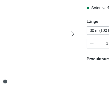
Sofort verf
ausw
Länge
30 m (100 f
Produkt 
Produktnu