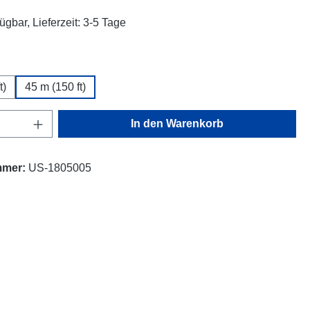
ügbar, Lieferzeit: 3-5 Tage
ählen
t)
45 m (150 ft)
Anzahl: Gib den gewünschten Wert ein oder
In den Warenkorb
mmer:
US-1805005