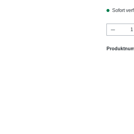
Sofort verf
Produkt 
Produktnu