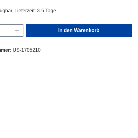
ügbar, Lieferzeit: 3-5 Tage
Anzahl: Gib den gewünschten Wert ein oder
In den Warenkorb
mmer:
US-1705210