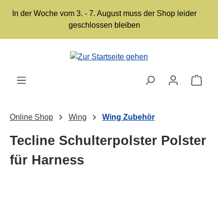
Zum Hauptinhalt springen
In der Woche vom 3. - 7. August muss der Shop leider
geschlossen bleiben
Ware
Online Shop
Wing
Wing Zubehör
Tecline Schulterpolster Polster
für Harness
Bildergalerie überspringen