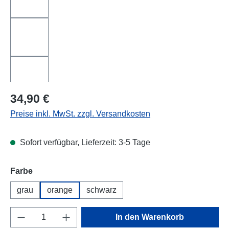
Regulärer Preis:
34,90 €
Preise inkl. MwSt. zzgl. Versandkosten
Sofort verfügbar, Lieferzeit: 3-5 Tage
auswählen
Farbe
grau
orange
schwarz
Produkt Anzahl: Gib den gewünschten Wert e
In den Warenkorb