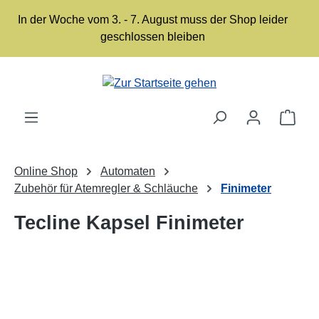
Zum Hauptinhalt springen
In der Woche vom 3. - 7. August muss der Shop leider
geschlossen bleiben
Ware
Online Shop
Automaten
Zubehör für Atemregler & Schläuche
Finimeter
Tecline Kapsel Finimeter
Bildergalerie überspringen