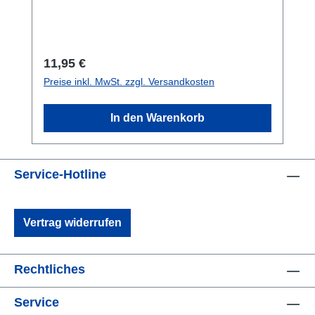
kann. In verschiedene Größen.
Regulärer Preis:
11,95 €
Preise inkl. MwSt. zzgl. Versandkosten
In den Warenkorb
Service-Hotline
Vertrag widerrufen
Rechtliches
Service