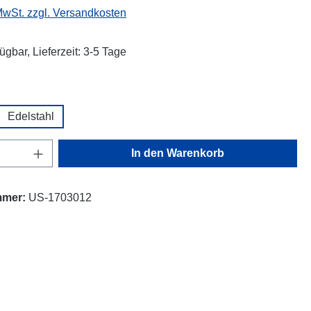
 MwSt. zzgl. Versandkosten
ügbar, Lieferzeit: 3-5 Tage
wählen
Edelstahl
Anzahl: Gib den gewünschten Wert ein oder
In den Warenkorb
mmer:
US-1703012