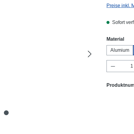
Preise inkl.
Sofort verf
aus
Material
Alumium
Produkt 
Produktnu