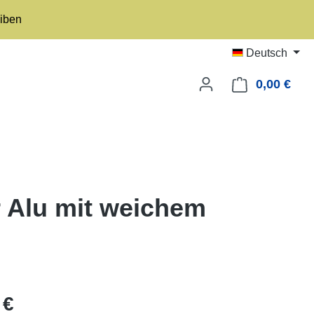
eiben
Deutsch
0,00 €
Ware
r Alu mit weichem
eis:
 €