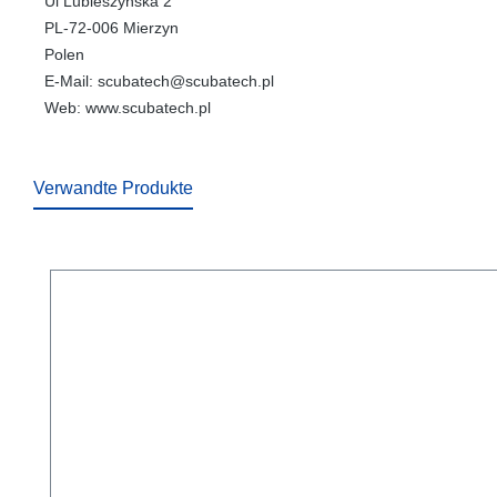
Ul Lubieszyńska 2
PL-72-006 Mierzyn
Polen
E-Mail: scubatech@scubatech.pl
Web: www.scubatech.pl
Verwandte Produkte
Produktgalerie überspringen