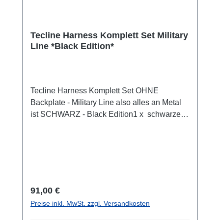
Tecline Harness Komplett Set Military
Line *Black Edition*
Tecline Harness Komplett Set OHNE
Backplate - Military Line also alles an Metal
ist SCHWARZ - Black Edition1 x schwarzes
Gurtband, gelocht in der Mitte, Breite 50 mm1
x Schrittgurt mit schwarzer Metallhardware1 x
Gurtschnalle in schwarz1 x großer O-Ring
Bungee für Inflatorschlauch1 x glatter D-Ring
in schwarz2 x gekröpfte D-Ringe in schwarz2
x Klettverschluss Streifen 6 x Dreistege in
Regulärer Preis:
91,00 €
schwarz6 x Harnessgummis
Preise inkl. MwSt. zzgl. Versandkosten