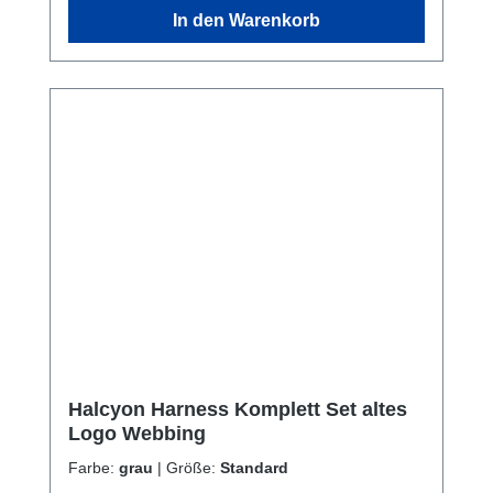
= 390mm ; Breite = ca. 270mmDie Small
In den Warenkorb
hatLänge = 357mm (33mm kürzer als
Standard-Backplates)Breite = ca. 240mm
(30mm schmäler als Standard-Backplates)
Lochabstand: 11 Zoll = 279,4 mm (Passt an
jedes Wing mit dem Standardlochabstand 11
Zoll) Hinweis: Für diese Backplates passt das
Halcyon® Standard-Storage-
Pack. Lieferumfang nur die Backplate ohne
Harness.
Halcyon Harness Komplett Set altes
Logo Webbing
Farbe:
grau
|
Größe:
Standard