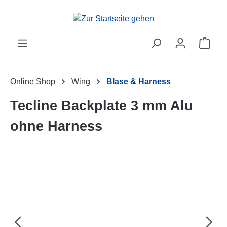
Zum Hauptinhalt springen
Ware
Online Shop
Wing
Blase & Harness
Tecline Backplate 3 mm Alu
ohne Harness
Bildergalerie überspringen