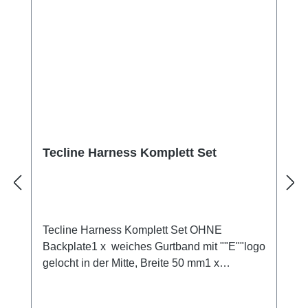
Tecline Harness Komplett Set
Tecline Harness Komplett Set OHNE
Backplate1 x weiches Gurtband mit ""E""logo
gelocht in der Mitte, Breite 50 mm1 x
Schrittgurt 1 x Gurtschnalle1 x großer O-Ring
Bungee für Inflatorschlauch1 x glatter D-