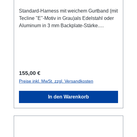
Standard-Harness mit weichem Gurtband (mit
Tecline "E"-Motiv in Grau)als Edelstahl oder
Aluminum in 3 mm Backplate-Stärke.
Edelstahl Backplate inkl. Gurtband, D-Ringe,
Gurtschnalle und Dreistege kommt auf ein
Gesamtgewicht von ca. 2,73 kg Aluminum
Backplate inkl. Gurtband, D-Ringe,
Gurtschnalle und Dreistege kommt auf ein
Gesamtgewicht von ca. 1,35 kg
Regulärer Preis:
155,00 €
Preise inkl. MwSt. zzgl. Versandkosten
In den Warenkorb