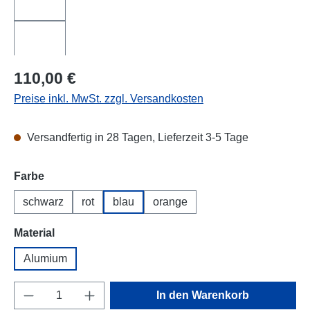
Regulärer Preis:
110,00 €
Preise inkl. MwSt. zzgl. Versandkosten
Versandfertig in 28 Tagen, Lieferzeit 3-5 Tage
auswählen
Farbe
schwarz
rot
blau
orange
auswählen
Material
Alumium
Produkt Anzahl: Gib den gewünschten Wert e
In den Warenkorb