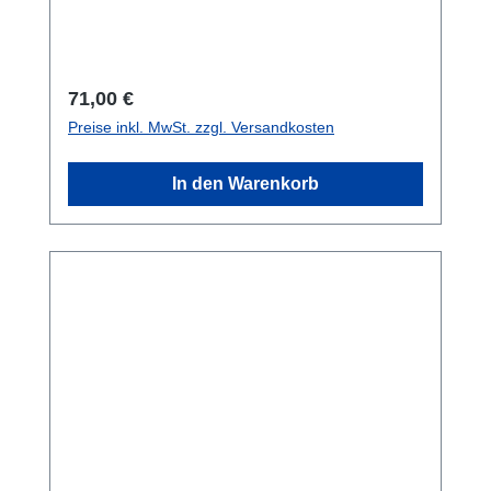
Ring2 x gekröpfte D-Ringe2 x Klettverschluss
Streifen 6 x Dreistege6 x Harnessgummis
Regulärer Preis:
71,00 €
Preise inkl. MwSt. zzgl. Versandkosten
In den Warenkorb