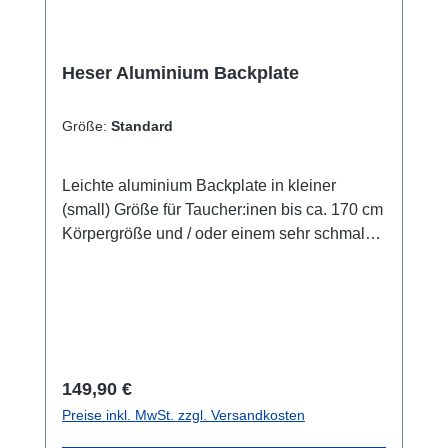
Heser Aluminium Backplate
Größe:
Standard
Leichte aluminium Backplate in kleiner
(small) Größe für Taucher:inen bis ca. 170 cm
Körpergröße und / oder einem sehr schmalen
/kurzen Rücken.Eigenschaften: - Backplate-
Material: 4mm ca. 0,8kg
seewasserbeständiger Aluminium (Hinweis:
Bei Kontakt mit Edelstahl (z.B.
Edelstahlgurtstoppern) im Seewasser kommt
es bei Aluminium immer zu
Regulärer Preis:
149,90 €
Korrosion.)Oberfläche: Matt
Preise inkl. MwSt. zzgl. Versandkosten
eloxiertStandardgröße mit den Maßen: Länge