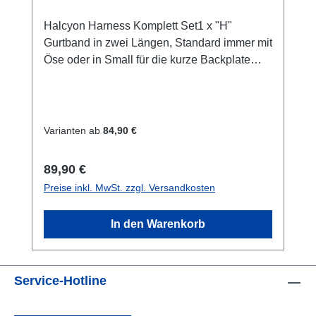
Halcyon Harness Komplett Set1 x "H"
Gurtband in zwei Längen, Standard immer mit
Öse oder in Small für die kurze Backplate
(Farbwahl möglich)1 x Schrittgurt 1 x
Gurtschnalle1 x großer O-Ring für
Inflatorschlauch1 x glatter D-Ring2 x
gekröpfte D-Ringe5 x Dreistege5 x
Varianten ab
84,90 €
HarnessgummisFolgende Farben zur
Auswahl:"H" in Pink auf schwarzem
Regulärer Preis:
89,90 €
Gurtband, "H" in Blau auf schwarzem
Preise inkl. MwSt. zzgl. Versandkosten
Gurtband, "H" in Grau auf schwarzem
Gurtband, "H" in Tropical (Aqua) auf
In den Warenkorb
schwarzem Gurtband,"H" in Schwarz auf
graues Gurtband
Service-Hotline