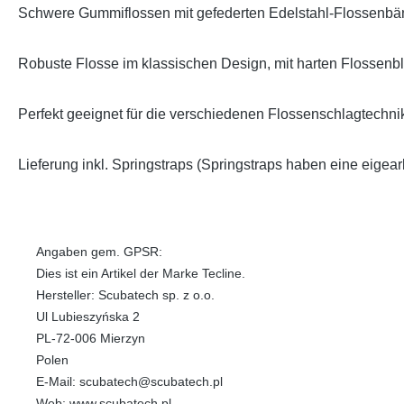
Schwere Gummiflossen mit gefederten Edelstahl-Flossenbä
Robuste Flosse im klassischen Design, mit harten Flossenbla
Perfekt geeignet für die verschiedenen Flossenschlagtechni
Lieferung inkl. Springstraps (Springstraps haben eine eigear
Angaben gem. GPSR:
Dies ist ein Artikel der Marke Tecline.
Hersteller: Scubatech sp. z o.o.
Ul Lubieszyńska 2
PL-72-006 Mierzyn
Polen
E-Mail: scubatech@scubatech.pl
Web: www.scubatech.pl