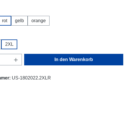
hlen
rot
gelb
orange
ählen
2XL
Anzahl: Gib den gewünschten Wert ein oder
In den Warenkorb
mmer:
US-1802022.2XLR