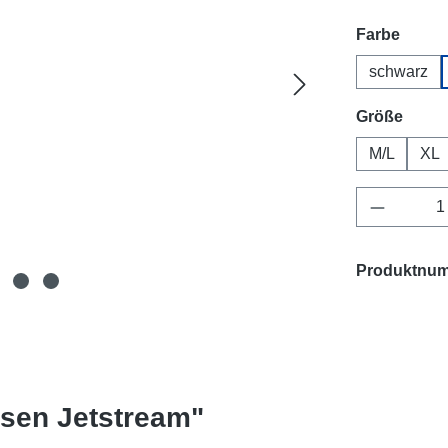
auswä
Farbe
schwarz
ausw
Größe
M/L
XL
Produkt 
Produktnu
ssen Jetstream"