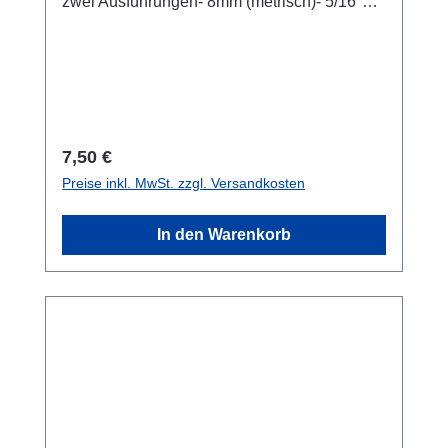
zwei Ausführungen- 8mm (metrisch)- 5/16"
(imperial) Stückpreis
Regulärer Preis:
7,50 €
Preise inkl. MwSt. zzgl. Versandkosten
In den Warenkorb