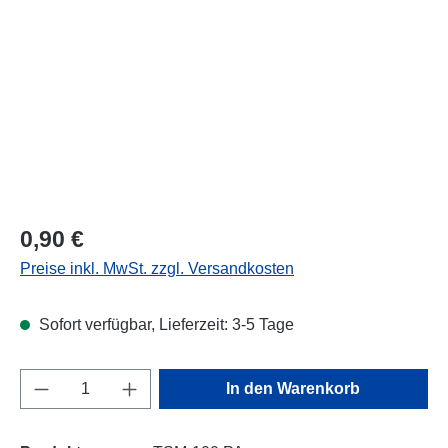
Regulärer Preis:
0,90 €
Preise inkl. MwSt. zzgl. Versandkosten
Sofort verfügbar, Lieferzeit: 3-5 Tage
Produkt Anzahl: Gib den gewünschten Wert e
In den Warenkorb