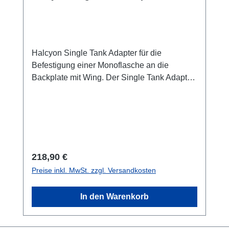
Halcyon Single Tank Adapter für die
Befestigung einer Monoflasche an die
Backplate mit Wing. Der Single Tank Adapter
kommt ohne Blei.Optional kann eine
passende Bleigewicht?mit einem Gewicht
von ca. 2,7 kg in der Schiene montiert
werden. Lieferumfang (ohne Blei) : 1 x
Edelstahlschine samt Verschraubung mit
Gurtband, Schellen und Grippads
Regulärer Preis:
218,90 €
Preise inkl. MwSt. zzgl. Versandkosten
In den Warenkorb