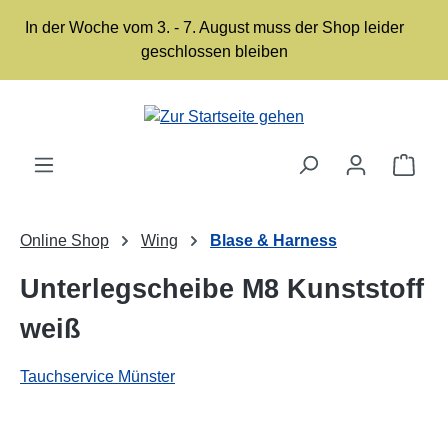
Zum Hauptinhalt springen
In der Woche vom 3. - 7. August muss der Shop leider
geschlossen bleiben
Ware
Online Shop
Wing
Blase & Harness
Unterlegscheibe M8 Kunststoff
weiß
Tauchservice Münster
Bildergalerie überspringen