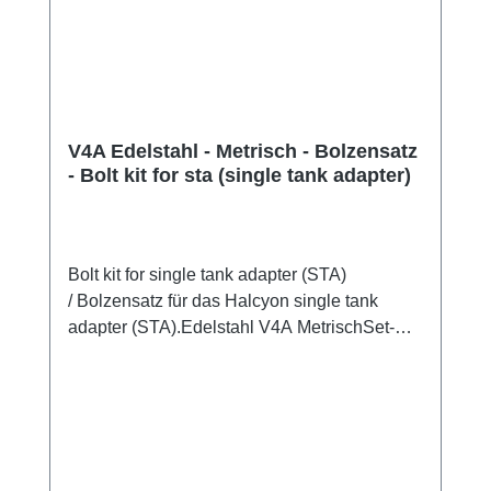
V4A Edelstahl - Metrisch - Bolzensatz
- Bolt kit for sta (single tank adapter)
Bolt kit for single tank adapter (STA)
/ Bolzensatz für das Halcyon single tank
adapter (STA).Edelstahl V4A MetrischSet-
Preis:2x Schloßschraube V4A2x Flügelmutter
V4A2x Unterlegscheibe V4A2x Gummi-
Distanzring und2x Gummi-Endkappe