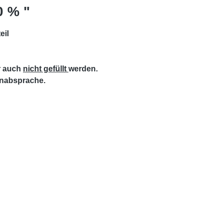
0 % "
eil
r auch
nicht gefüllt
werden.
inabsprache.