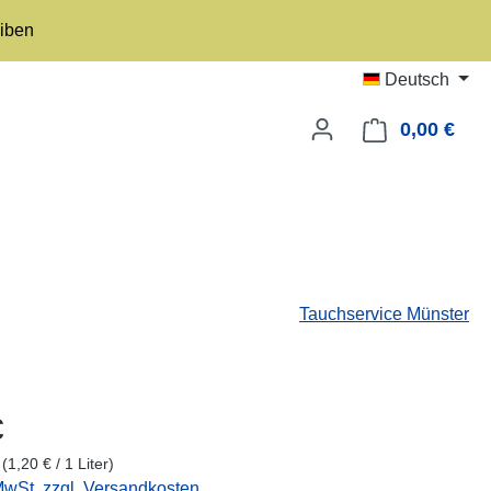
eiben
Deutsch
0,00 €
Ware
Tauchservice Münster
eis:
€
r
(1,20 € / 1 Liter)
 MwSt. zzgl. Versandkosten