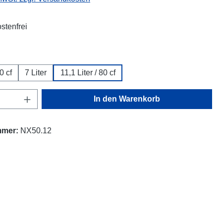
stenfrei
swählen
0 cf
7 Liter
11,1 Liter / 80 cf
Anzahl: Gib den gewünschten Wert ein oder
In den Warenkorb
mmer:
NX50.12