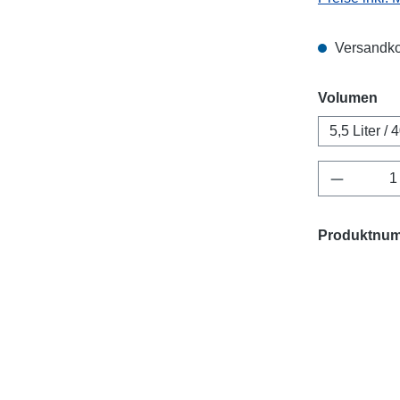
Versandko
au
Volumen
5,5 Liter / 4
Produkt 
Produktnu