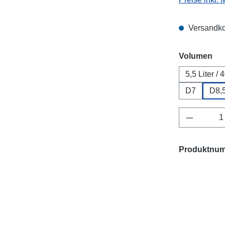
Versandko
au
Volumen
5,5 Liter / 4
D7
D8,
Produkt 
Produktnu