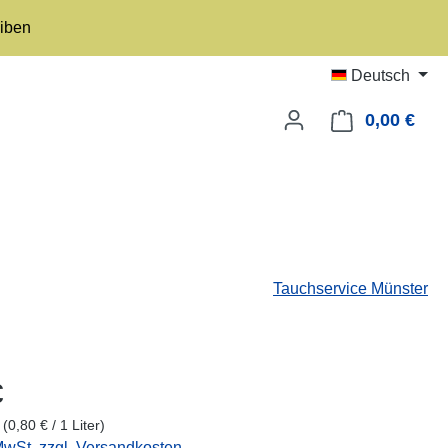
eiben
Deutsch
0,00 €
Ware
Tauchservice Münster
eis:
€
r
(0,80 € / 1 Liter)
 MwSt. zzgl. Versandkosten