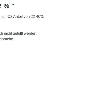
2 % "
hten O2 Anteil von 22-40%
uch
nicht gefüllt
werden.
sprache.