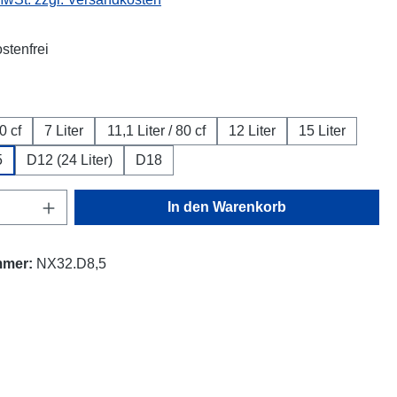
stenfrei
swählen
0 cf
7 Liter
11,1 Liter / 80 cf
12 Liter
15 Liter
5
D12 (24 Liter)
D18
Anzahl: Gib den gewünschten Wert ein oder
In den Warenkorb
mmer:
NX32.D8,5