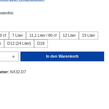
stenfrei
swählen
0 cf
7 Liter
11,1 Liter / 80 cf
12 Liter
15 Liter
5
D12 (24 Liter)
D18
Anzahl: Gib den gewünschten Wert ein oder
In den Warenkorb
mmer:
NX32.D7