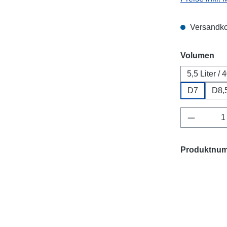
Versandko
au
Volumen
5,5 Liter / 4
D7
D8,
Produkt 
Produktnu