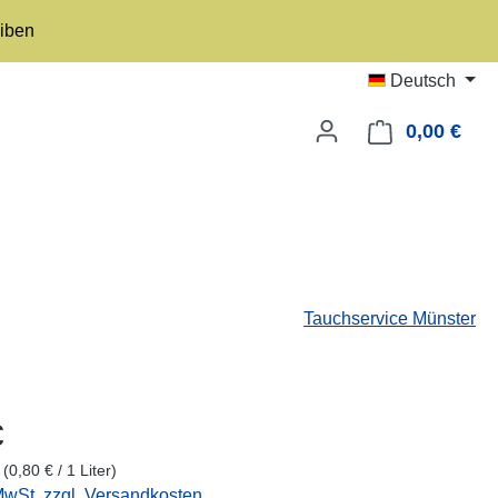
eiben
Deutsch
0,00 €
Ware
Tauchservice Münster
eis:
€
r
(0,80 € / 1 Liter)
 MwSt. zzgl. Versandkosten