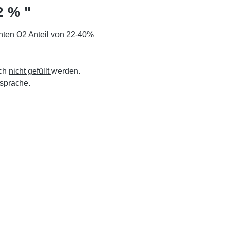
2 % "
hten O2 Anteil von 22-40%
uch
nicht gefüllt
werden.
sprache.