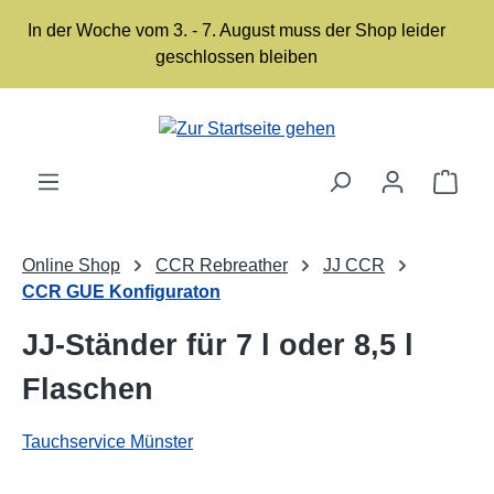
Zum Hauptinhalt springen
In der Woche vom 3. - 7. August muss der Shop leider
geschlossen bleiben
Ware
Online Shop
CCR Rebreather
JJ CCR
CCR GUE Konfiguraton
JJ-Ständer für 7 l oder 8,5 l
Flaschen
Tauchservice Münster
Bildergalerie überspringen