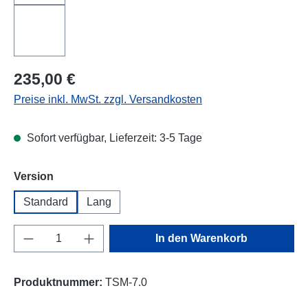
Regulärer Preis:
235,00 €
Preise inkl. MwSt. zzgl. Versandkosten
Sofort verfügbar, Lieferzeit: 3-5 Tage
auswählen
Version
Standard
Lang
Produkt Anzahl: Gib den gewünschten Wert e
In den Warenkorb
Produktnummer:
TSM-7.0