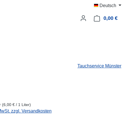
Deutsch
0,00 €
Ware
Tauchservice Münster
eis:
er
(6,00 € / 1 Liter)
 MwSt. zzgl. Versandkosten
swählen