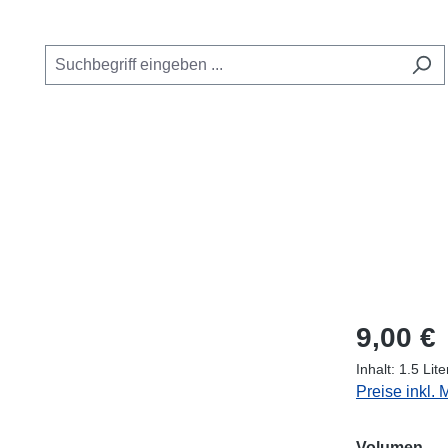
Kategorie Online Shop
 das Dropdown der Kategorie GUE Kurse
oder Schließe das Dropdown der Kategorie Service
Regulärer Pr
9,00 €
Inhalt:
1.5 Lit
Preise inkl.
au
Volumen