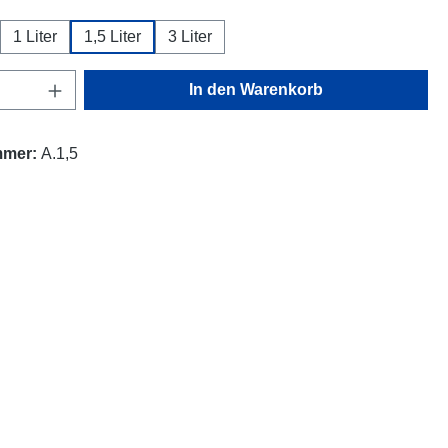
1 Liter
1,5 Liter
3 Liter
Anzahl: Gib den gewünschten Wert ein oder
In den Warenkorb
mmer:
A.1,5