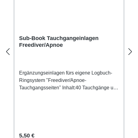
Sub-Book Tauchgangeinlagen
Freediver/Apnoe
Ergänzungseinlagen fürs eigene Logbuch-
Ringsystem "Freediver/Apnoe-
Tauchgangsseiten" Inhalt:40 Tauchgänge und
20 Blatt Notizen 6-fach gelocht, 80 g Papier
Regulärer Preis:
5,50 €