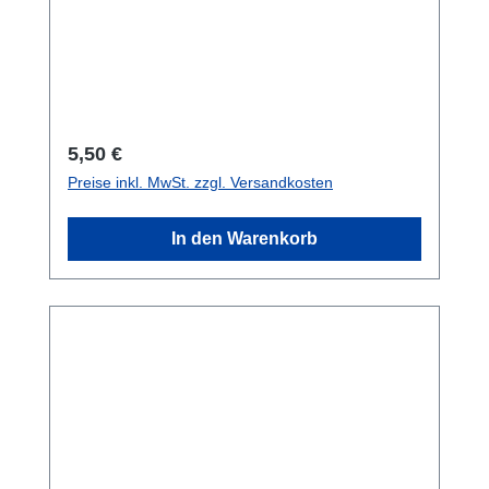
100 Tauchgänge2 Blatt Schnellübersichten2
Blatt Persönliche Ausrüstung1 Blatt
Spezialkurse
Regulärer Preis:
5,50 €
Preise inkl. MwSt. zzgl. Versandkosten
In den Warenkorb