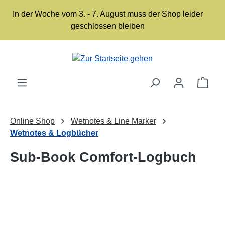
Zum Hauptinhalt springen
In der Woche vom 3. - 7. August muss der Shop leider
geschlossen bleiben
Ware
Online Shop
Wetnotes & Line Marker
Wetnotes & Logbücher
Sub-Book Comfort-Logbuch
Bildergalerie überspringen