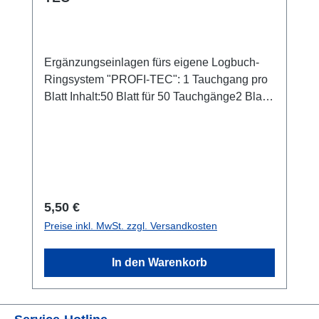
Ergänzungseinlagen fürs eigene Logbuch-
Ringsystem "PROFI-TEC": 1 Tauchgang pro
Blatt Inhalt:50 Blatt für 50 Tauchgänge2 Blatt
Schnellübersichten2 Blatt Persönliche
Ausrüstung1 Blatt Spezialkurse1 Blatt TEC-
Formeln
Regulärer Preis:
5,50 €
Preise inkl. MwSt. zzgl. Versandkosten
In den Warenkorb