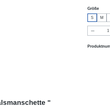
ausw
Größe
S
M
Produkt 
Produktnu
alsmanschette "