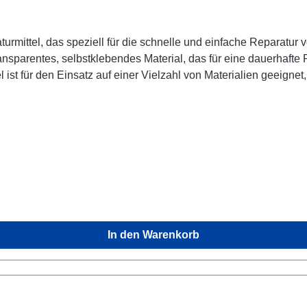
araturmittel, das speziell für die schnelle und einfache Repara
ransparentes, selbstklebendes Material, das für eine dauerhafte 
ist für den Einsatz auf einer Vielzahl von Materialien geeignet
es Produkt und kann in vielen verschiedenen Situationen einges
en, Kleidung und vielem mehr.Ein großer Vorteil von Tear-Aid 
ragenden Wahl für den Einsatz im Freien macht. Es ist auch U
t einfach und schnell. Einfach das gewünschte Stück des Mater
tet sofort und die Reparatur ist abgeschlossen. (Tipp Flicken ru
ber, Bootseigner, Angler, Segler und alle anderen, die eine sc
en Reparaturdiensten und kann helfen, die Lebensdauer Ihrer A
ung/ 100% nach 1 Stunde. Abmaße: Dichtband: 7,6cmx30cm Tear
ss das Material mit den beiliegenden Alkoholtüchern gereinigt
In den Warenkorb
dders / ButylBundeswehr ZelteCamperfensterCamperausrüstungC
 Icarex / Hydra-TexKanvas- und Kite SegelLuftmatratze / Leder
ugMarkisenMotorrad Sitze / MylarMonofilm / NitrilonParty Zelt 
/ RegenschirmRucksack / SkikleidungSchutzkleidung / Schlauch
EPDM/PE/HDPE/LDPE/FPPWasserspielzeug / Wattanzug / Wetsu