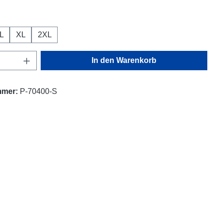
ählen
L
XL
2XL
Anzahl: Gib den gewünschten Wert ein oder
In den Warenkorb
mmer:
P-70400-S