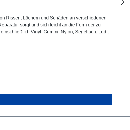
tur von Rissen, Löchern und Schäden an verschiedenen
Reparatur sorgt und sich leicht an die Form der zu
, einschließlich Vinyl, Gummi, Nylon, Segeltuch, Leder,
etzt werden, einschließlich der Reparatur von Zelten,
Typ A ist seine hohe Beständigkeit gegenüber Wasser,
V-beständig und verblasst nicht, wenn es der Sonne
ials zuschneiden, die schützende Folie abziehen und
nd zuschneiden)Tear-Aid Typ A ist ein unverzichtbares
hnelle und zuverlässige Reparatur benötigen. Es ist
usrüstung und Gegenstände zu verlängern.Typ A ist
-Aid Typ A kann auf nachfolgenden Materialien
 werden) Airtex Tuch /
arbon / Cordura / DacronDrachen / Coopers /
 / LycraNeopren / Nylon / Kunststoff SegelnKunststoff
PEPferdedeckenPolyacrylPolyamide / Polyester /
Schlafsack / SesselSonnenschirmStiefel / Surfbretts
itWohnwagen FensterWerbungs Banner / Zelttuch