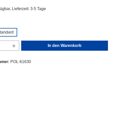
ügbar, Lieferzeit: 3-5 Tage
ählen
tandard
Anzahl: Gib den gewünschten Wert ein oder
In den Warenkorb
mmer:
POL-61630