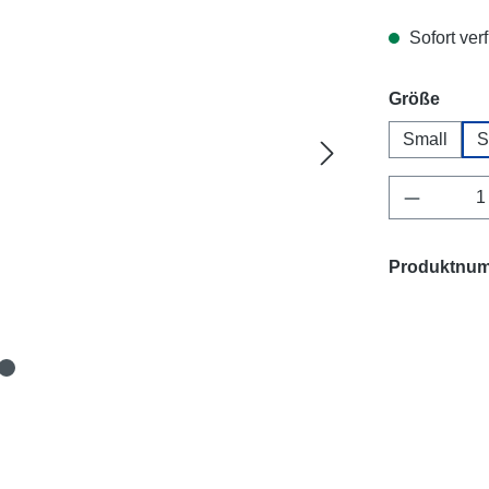
Sofort verf
ausw
Größe
Small
S
Produkt 
Produktnu