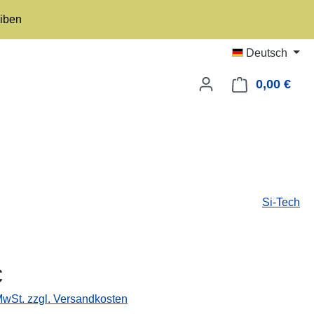
eiben
Deutsch
0,00 €
Ware
Si-Tech
eis:
€
 MwSt. zzgl. Versandkosten