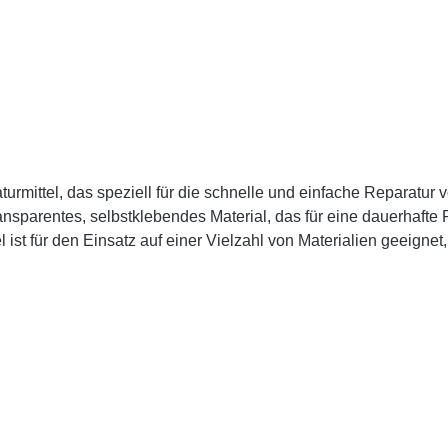
araturmittel, das speziell für die schnelle und einfache Repara
ransparentes, selbstklebendes Material, das für eine dauerhafte 
ist für den Einsatz auf einer Vielzahl von Materialien geeignet
es Produkt und kann in vielen verschiedenen Situationen einges
en, Kleidung und vielem mehr.Ein großer Vorteil von Tear-Aid 
ragenden Wahl für den Einsatz im Freien macht. Es ist auch U
t einfach und schnell. Einfach das gewünschte Stück des Mater
tet sofort und die Reparatur ist abgeschlossen. (Tipp Flicken ru
ber, Bootseigner, Angler, Segler und alle anderen, die eine sc
en Reparaturdiensten und kann helfen, die Lebensdauer Ihrer A
ung/ 100% nach 1 Stunde. Abmaße: Dichtband: 7,6cmx30cm Tear