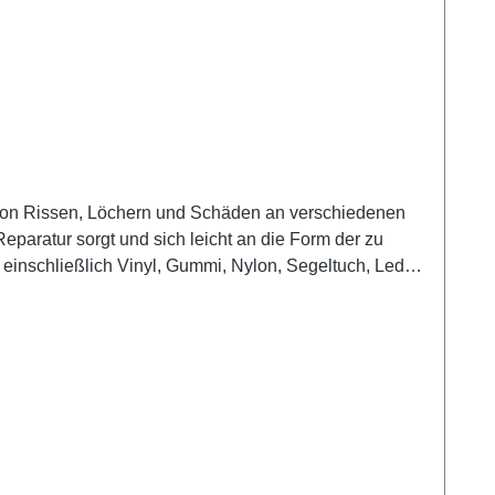
tur von Rissen, Löchern und Schäden an verschiedenen
Reparatur sorgt und sich leicht an die Form der zu
, einschließlich Vinyl, Gummi, Nylon, Segeltuch, Leder,
etzt werden, einschließlich der Reparatur von Zelten,
Typ A ist seine hohe Beständigkeit gegenüber Wasser,
V-beständig und verblasst nicht, wenn es der Sonne
ials zuschneiden, die schützende Folie abziehen und
nd zuschneiden)Tear-Aid Typ A ist ein unverzichtbares
hnelle und zuverlässige Reparatur benötigen. Es ist
usrüstung und Gegenstände zu verlängern.Typ A ist
-Aid Typ A kann auf nachfolgenden Materialien