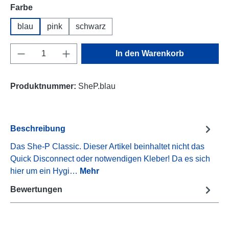
auswählen
Farbe
blau
pink
schwarz
Produkt Anzahl: Gib den gewünschten Wert e
In den Warenkorb
Produktnummer:
SheP.blau
Beschreibung
Das She-P Classic. Dieser Artikel beinhaltet nicht das
Quick Disconnect oder notwendigen Kleber! Da es sich
hier um ein Hygi…
Mehr
Bewertungen