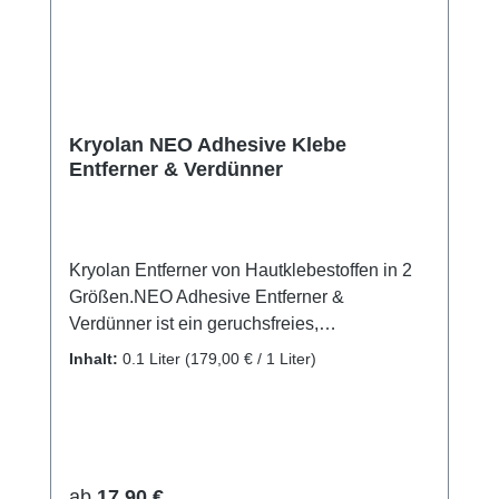
Kryolan NEO Adhesive Klebe
Entferner & Verdünner
Kryolan Entferner von Hautklebestoffen in 2
Größen.NEO Adhesive Entferner &
Verdünner ist ein geruchsfreies,
hautfreundliches Lösemittel. Es eignet sich
Inhalt:
0.1 Liter
(179,00 € / 1 Liter)
ebenso zum Verdünnen des Silicone
Adhesive Neo sowie zum schonenden
Entfernen der meisten Hautklebstoffe. In 2
Größen: 100 ml oder 250 ml
Regulärer Preis:
ab
17,90 €