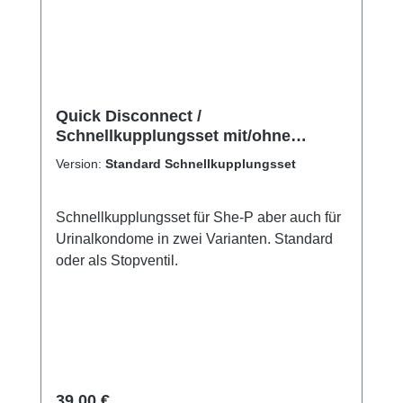
Quick Disconnect /
Schnellkupplungsset mit/ohne
Stopventil
Version:
Standard Schnellkupplungsset
Schnellkupplungsset für She-P aber auch für
Urinalkondome in zwei Varianten. Standard
oder als Stopventil.
Regulärer Preis:
39,00 €