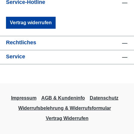
Minuten braucht, um zu
Service-Hotline
verdampfen.4. Drücken Sie das She-P fest
auf die Haut und halten Sie es fest. Skinister
Vertrag widerrufen
Medical Adhesive ist ein druckempfindlicher
Klebstoff. Die maximale Festigkeit wird
erreicht, wenn mehrere Minuten lang Druck
Rechtliches
ausgeübt wird.Beschreibung 50 ml
Pumpspray Plastikflasche
Service
Sicherheitsdatenblatt Medizinisches
Prothesen-Klebespray
Impressum
AGB & Kundeninfo
Datenschutz
Widerrufsbelehrung & Widerrufsformular
Vertrag Widerrufen