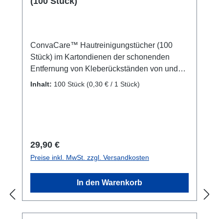
(100 Stück)
ConvaCare™ Hautreinigungstücher (100
Stück) im Kartondienen der schonenden
Entfernung von Kleberückständen von und
auf She-P 3.0, Heser DiveP, Urinalkondomen.
Inhalt:
100 Stück
(0,30 € / 1 Stück)
Legen einen schützenden Film auf die Haut
und beugen Hautirratationen vor.
Regulärer Preis:
29,90 €
Preise inkl. MwSt. zzgl. Versandkosten
In den Warenkorb