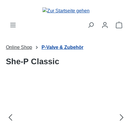
Zum Hauptinhalt springen
Ware
Online Shop
P-Valve & Zubehör
She-P Classic
Bildergalerie überspringen