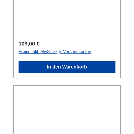
beinhaltet nicht das Quick Disconnect oder
notwendigen Kleber! Da es sich hier um ein
Hygieneprodukt handelt ist ein Widerruf /
Umtausch ausgeschlossen.
Regulärer Preis:
109,00 €
Preise inkl. MwSt. zzgl. Versandkosten
In den Warenkorb