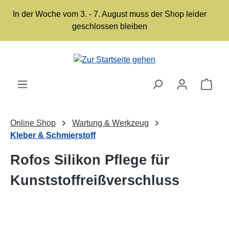
Zum Hauptinhalt springen
In der Woche vom 3. - 7. August muss der Shop leider
geschlossen bleiben
Ware
Online Shop
Wartung & Werkzeug
Kleber & Schmierstoff
Rofos Silikon Pflege für
Kunststoffreißverschluss
Bildergalerie überspringen