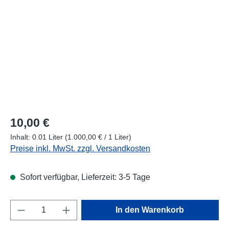
Regulärer Preis:
10,00 €
Inhalt:
0.01 Liter
(1.000,00 € / 1 Liter)
Preise inkl. MwSt. zzgl. Versandkosten
Sofort verfügbar, Lieferzeit: 3-5 Tage
Produkt Anzahl: Gib den gewünschten Wert e
In den Warenkorb