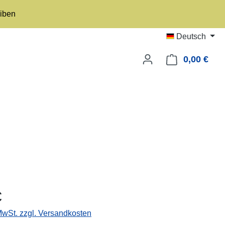
eiben
Deutsch
0,00 €
Ware
eis:
€
 MwSt. zzgl. Versandkosten