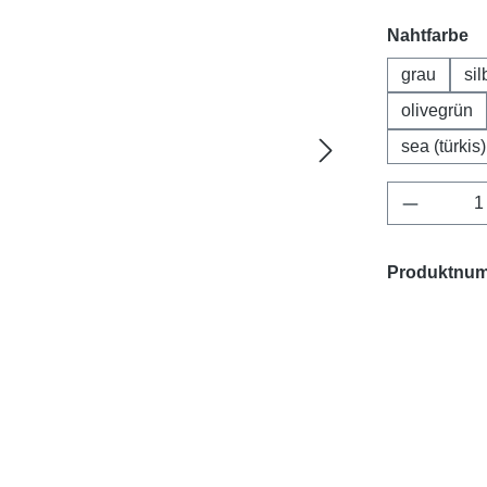
a
Nahtfarbe
grau
sil
olivegrün
sea (türkis)
Produkt 
Produktnu