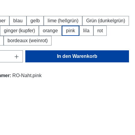
uswählen
ber
blau
gelb
lime (hellgrün)
Grün (dunkelgrün)
ginger (kupfer)
orange
pink
lila
rot
bordeaux (weinrot)
Anzahl: Gib den gewünschten Wert ein oder
In den Warenkorb
mmer:
RO-Naht.pink