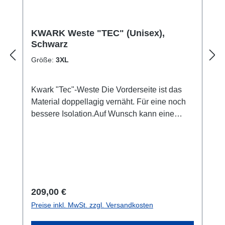
KWARK Weste "TEC" (Unisex),
Schwarz
Größe:
3XL
Kwark "Tec"-Weste Die Vorderseite ist das
Material doppellagig vernäht. Für eine noch
bessere Isolation.Auf Wunsch kann eine
andere Farbe, als Grau (Standard) für die
Naht gewählt werden. Die Lieferzeit
verlängert sich und der Artikel ist vom
Umtausch ausgeschlossen. Kontaktiert uns
bei Interesse.Ebenfalls ist eine
Maßanfertigung möglich. Hier für wäre ein
Regulärer Preis:
209,00 €
Vor-Ort Termin in unserem Shop die beste
Preise inkl. MwSt. zzgl. Versandkosten
Option, da wir genauestens das Maß
aufnehmen können. Andernfalls senden wir