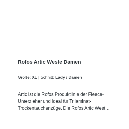
Rofos Artic Weste Damen
Größe:
XL
|
Schnitt:
Lady / Damen
Artic ist die Rofos Produktlinie der Fleece-
Unterzieher und ideal für Trilaminat-
Trockentauchanzüge. Die Rofos Artic Weste
bestehen aus 539g/m2 warm, weichen in 4
Richtungen dehnbaren Fleecematerial von
Polartec Power Stretch.Die Weste hat im