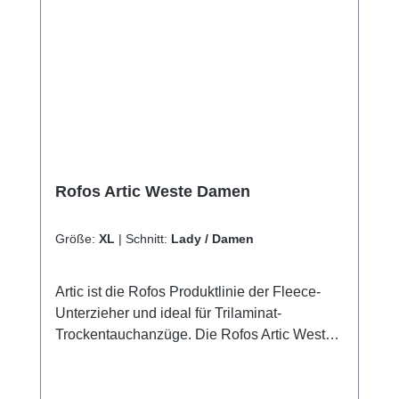
Rofos Artic Weste Damen
Größe:
XL
|
Schnitt:
Lady / Damen
Artic ist die Rofos Produktlinie der Fleece-
Unterzieher und ideal für Trilaminat-
Trockentauchanzüge. Die Rofos Artic Weste
bestehen aus 539g/m2 warm, weichen in 4
Richtungen dehnbaren Fleecematerial von
Polartec Power Stretch.Die Weste hat im