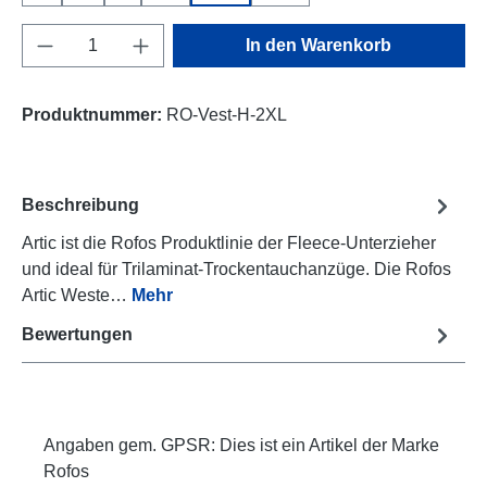
Produkt Anzahl: Gib den gewünschten Wert e
In den Warenkorb
Produktnummer:
RO-Vest-H-2XL
Beschreibung
Artic ist die Rofos Produktlinie der Fleece-Unterzieher
und ideal für Trilaminat-Trockentauchanzüge. Die Rofos
Artic Weste…
Mehr
Bewertungen
Angaben gem. GPSR: Dies ist ein Artikel der Marke
Rofos