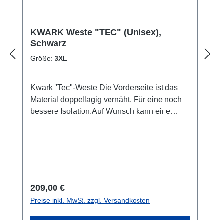
KWARK Weste "TEC" (Unisex),
Schwarz
Größe:
3XL
Kwark "Tec"-Weste Die Vorderseite ist das
Material doppellagig vernäht. Für eine noch
bessere Isolation.Auf Wunsch kann eine
andere Farbe, als Grau (Standard) für die
Naht gewählt werden. Die Lieferzeit
verlängert sich und der Artikel ist vom
Umtausch ausgeschlossen. Kontaktiert uns
bei Interesse.Ebenfalls ist eine
Maßanfertigung möglich. Hier für wäre ein
Regulärer Preis:
209,00 €
Vor-Ort Termin in unserem Shop die beste
Preise inkl. MwSt. zzgl. Versandkosten
Option, da wir genauestens das Maß
aufnehmen können. Andernfalls senden wir