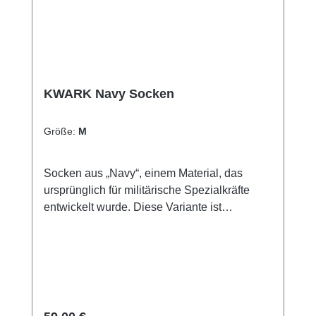
KWARK Navy Socken
Größe:
M
Socken aus „Navy“, einem Material, das
ursprünglich für militärische Spezialkräfte
entwickelt wurde. Diese Variante ist
ungewöhnlich flexibel und umgibt den Fuß,
ohne ihn zu behindern. Diese Socken
dämpfen jede Bewegung. Der Stoff
transportiert die Feuchtigkeit weg von der
Haut und lässt sie so frei atmen. Man kann
sie auch in normalen Schuhen tragen –
Regulärer Preis: