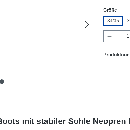
ausw
Größe
34/35
3
Produkt 
Produktnu
Boots mit stabiler Sohle Neopren 