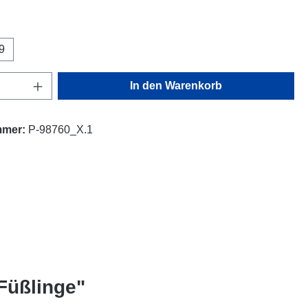
ählen
9
Anzahl: Gib den gewünschten Wert ein oder
In den Warenkorb
mmer:
P-98760_X.1
Füßlinge"