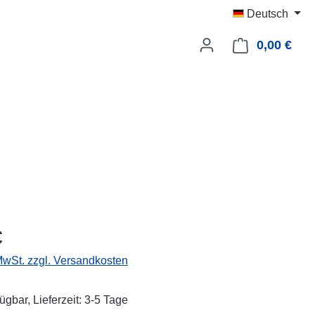
Deutsch
0,00 €
Ware
eis:
€
 MwSt. zzgl. Versandkosten
ügbar, Lieferzeit: 3-5 Tage