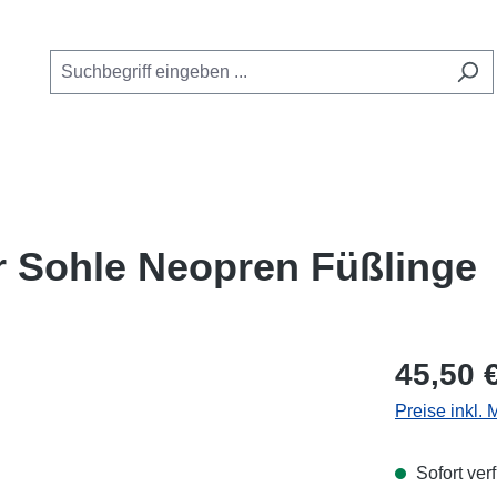
Kategorie Online Shop
 das Dropdown der Kategorie GUE Kurse
oder Schließe das Dropdown der Kategorie Service
er Sohle Neopren Füßlinge
Regulärer Pr
45,50 
Preise inkl.
Sofort verf