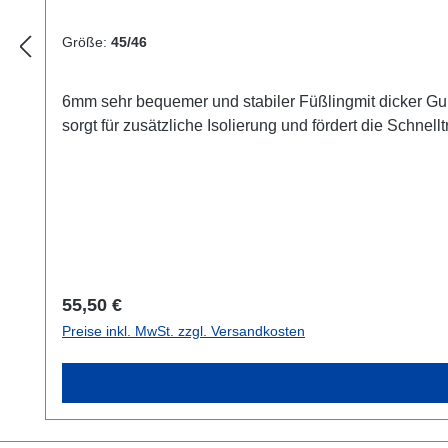
Größe:
45/46
6mm sehr bequemer und stabiler Füßlingmit dicker G
sorgt für zusätzliche Isolierung und fördert die Schnel
Regulärer Preis:
55,50 €
Preise inkl. MwSt. zzgl. Versandkosten