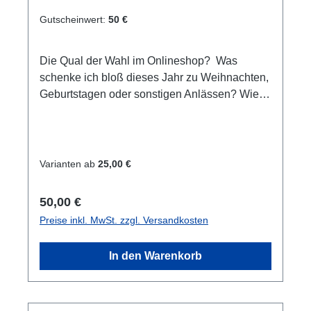
Gutscheinwert:
50 €
Die Qual der Wahl im Onlineshop? Was
schenke ich bloß dieses Jahr zu Weihnachten,
Geburtstagen oder sonstigen Anlässen? Wie
wäre es mit einem Einkaufsgutschein für
unseren Online-Shop/Shop vor Ort oder einen
Erlebnisgutschein der besonderen Art. Egal ob
Schnuppertauchen, Tauchkurs oder
Varianten ab
25,00 €
Weiterbildungen. Hier ist für jeden etwas
dabei. Sie sind sich nicht sicher bzgl. der
Regulärer Preis:
50,00 €
Auswahl? In einem Beratungsgespräch helfen
Preise inkl. MwSt. zzgl. Versandkosten
wir gerne weiter.Gutschein wird per E-Mail
gesondert versendet. Wir erstellen diese
In den Warenkorb
persönlich. Einlösbar im Online-Shop und
auch im Geschäft vor Ort. Es handelt sich um
ein Mehrzweckgutschein. Keine Bar-
Auszahlung möglich.