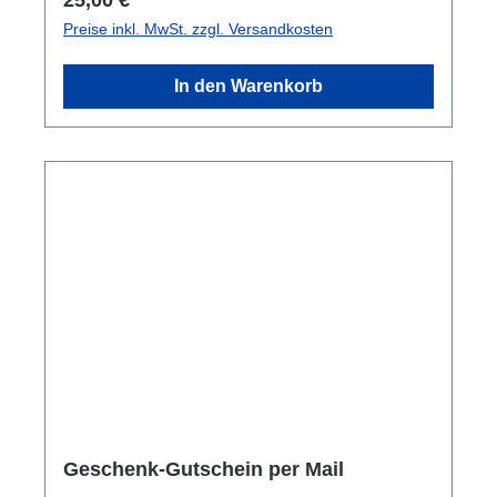
Auswahl? In einem Beratungsgespräch helfen
Preise inkl. MwSt. zzgl. Versandkosten
wir gerne weiter.Gutschein wird per E-Mail
gesondert versendet. Wir erstellen diese
In den Warenkorb
persönlich. Einlösbar im Online-Shop und
auch im Geschäft vor Ort. Es handelt sich um
ein Mehrzweckgutschein. Keine Bar-
Auszahlung möglich.
Geschenk-Gutschein per Mail