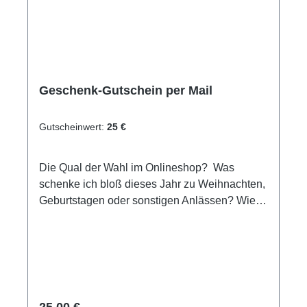
Geschenk-Gutschein per Mail
Gutscheinwert:
25 €
Die Qual der Wahl im Onlineshop? Was
schenke ich bloß dieses Jahr zu Weihnachten,
Geburtstagen oder sonstigen Anlässen? Wie
wäre es mit einem Einkaufsgutschein für
unseren Online-Shop/Shop vor Ort oder einen
Erlebnisgutschein der besonderen Art. Egal ob
Schnuppertauchen, Tauchkurs oder
Weiterbildungen. Hier ist für jeden etwas
dabei. Sie sind sich nicht sicher bzgl. der
Regulärer Preis:
25,00 €