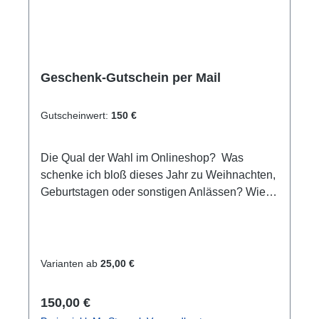
Geschenk-Gutschein per Mail
Gutscheinwert:
150 €
Die Qual der Wahl im Onlineshop? Was
schenke ich bloß dieses Jahr zu Weihnachten,
Geburtstagen oder sonstigen Anlässen? Wie
wäre es mit einem Einkaufsgutschein für
unseren Online-Shop/Shop vor Ort oder einen
Erlebnisgutschein der besonderen Art. Egal ob
Schnuppertauchen, Tauchkurs oder
Varianten ab
25,00 €
Weiterbildungen. Hier ist für jeden etwas
dabei. Sie sind sich nicht sicher bzgl. der
Regulärer Preis:
150,00 €
Auswahl? In einem Beratungsgespräch helfen