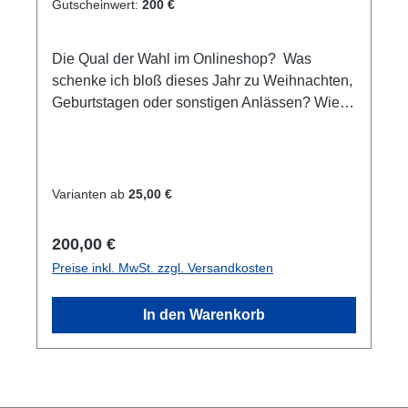
Gutscheinwert:
200 €
Die Qual der Wahl im Onlineshop? Was
schenke ich bloß dieses Jahr zu Weihnachten,
Geburtstagen oder sonstigen Anlässen? Wie
wäre es mit einem Einkaufsgutschein für
unseren Online-Shop/Shop vor Ort oder einen
Erlebnisgutschein der besonderen Art. Egal ob
Schnuppertauchen, Tauchkurs oder
Varianten ab
25,00 €
Weiterbildungen. Hier ist für jeden etwas
dabei. Sie sind sich nicht sicher bzgl. der
Regulärer Preis:
200,00 €
Auswahl? In einem Beratungsgespräch helfen
Preise inkl. MwSt. zzgl. Versandkosten
wir gerne weiter.Gutschein wird per E-Mail
gesondert versendet. Wir erstellen diese
In den Warenkorb
persönlich. Einlösbar im Online-Shop und
auch im Geschäft vor Ort. Es handelt sich um
ein Mehrzweckgutschein. Keine Bar-
Auszahlung möglich.