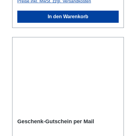
Preise inkl. MwSt. zzgl. Versandkosten
wir gerne weiter.Gutschein wird per E-Mail
gesondert versendet. Wir erstellen diese
In den Warenkorb
persönlich. Einlösbar im Online-Shop und
auch im Geschäft vor Ort. Es handelt sich um
ein Mehrzweckgutschein. Keine Bar-
Auszahlung möglich.
Geschenk-Gutschein per Mail