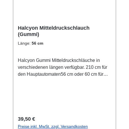
Halcyon Mitteldruckschlauch
(Gummi)
Länge:
56 cm
Halcyon Gummi Mitteldruckschläuche in
verschiedenen längen verfügbar. 210 cm für
den Hauptautomaten56 cm oder 60 cm für
den Backupautomaten102 cm für die
Stageflasche
Regulärer Preis:
39,50 €
Preise inkl. MwSt. zzgl. Versandkosten