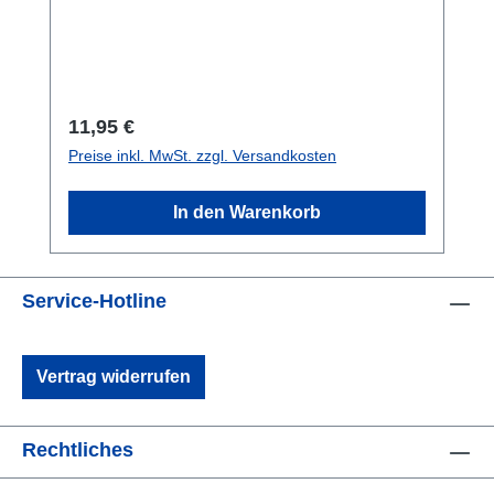
Neoprenhandschuhen gut bedient werden
kann. In verschiedene Größen.
Regulärer Preis:
11,95 €
Preise inkl. MwSt. zzgl. Versandkosten
In den Warenkorb
Service-Hotline
Vertrag widerrufen
Rechtliches