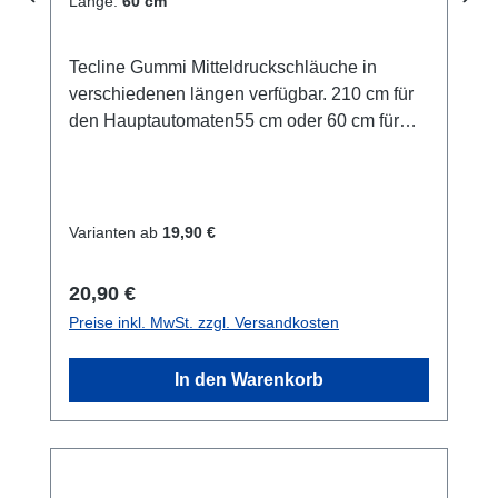
Länge:
60 cm
Tecline Gummi Mitteldruckschläuche in
verschiedenen längen verfügbar. 210 cm für
den Hauptautomaten55 cm oder 60 cm für
den Backupautomaten100 cm für die
Stageflasche
Varianten ab
19,90 €
Regulärer Preis:
20,90 €
Preise inkl. MwSt. zzgl. Versandkosten
In den Warenkorb