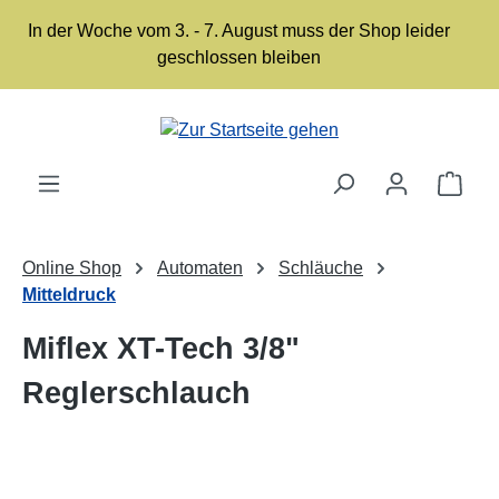
Zum Hauptinhalt springen
In der Woche vom 3. - 7. August muss der Shop leider
geschlossen bleiben
Ware
Online Shop
Automaten
Schläuche
Mitteldruck
Miflex XT-Tech 3/8"
Reglerschlauch
Bildergalerie überspringen