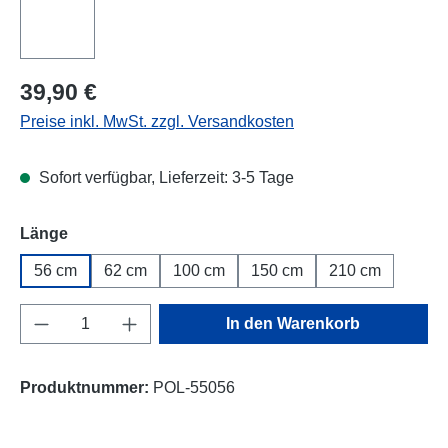
Regulärer Preis:
39,90 €
Preise inkl. MwSt. zzgl. Versandkosten
Sofort verfügbar, Lieferzeit: 3-5 Tage
auswählen
Länge
56 cm
62 cm
100 cm
150 cm
210 cm
Produkt Anzahl: Gib den gewünschten Wert e
In den Warenkorb
Produktnummer:
POL-55056