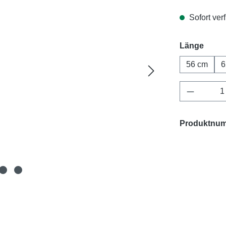
Sofort verf
ausw
Länge
56 cm
6
Produkt 
Produktnu