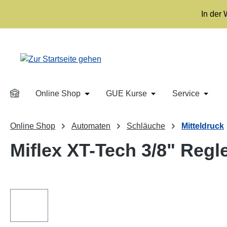
m Hauptinhalt springen
Zur Suche springen
Zur Hauptnavigation springen
In der
Online Shop
GUE Kurse
Service
Öffne oder Schließe das Dropdown der 
Öffne oder Schließe
Öffne 
Online Shop
Automaten
Schläuche
Mitteldruck
Miflex XT-Tech 3/8" Regl
Bildergalerie überspringen