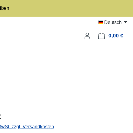
eiben
Deutsch
0,00 €
Ware
eis:
€
 MwSt. zzgl. Versandkosten