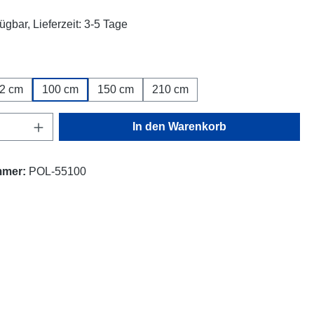
ügbar, Lieferzeit: 3-5 Tage
ählen
2 cm
100 cm
150 cm
210 cm
Anzahl: Gib den gewünschten Wert ein oder
In den Warenkorb
mmer:
POL-55100