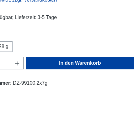
ügbar, Lieferzeit: 3-5 Tage
wählen
28 g
Anzahl: Gib den gewünschten Wert ein oder
In den Warenkorb
mmer:
DZ-99100.2x7g