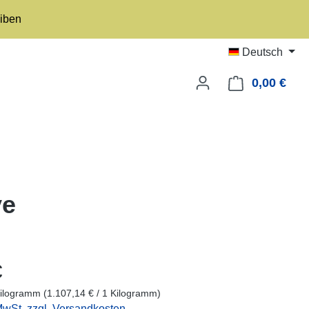
eiben
Deutsch
0,00 €
Ware
ve
eis:
€
Kilogramm
(1.107,14 € / 1 Kilogramm)
 MwSt. zzgl. Versandkosten