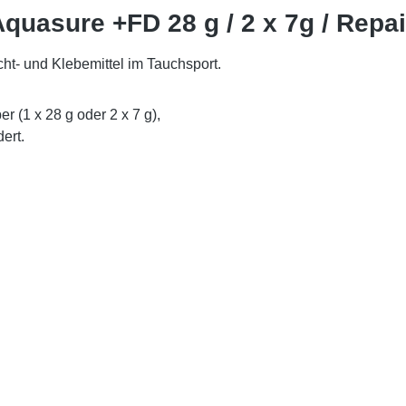
quasure +FD 28 g / 2 x 7g / Repa
ht- und Klebemittel im Tauchsport.
 (1 x 28 g oder 2 x 7 g),
ert.