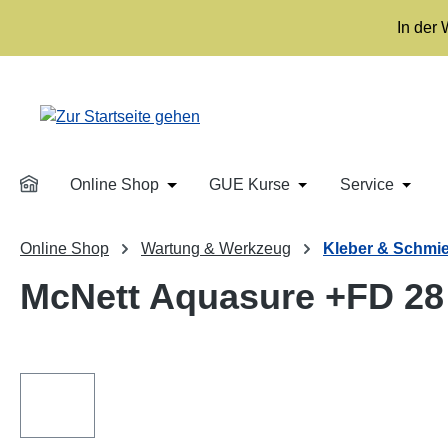
m Hauptinhalt springen
Zur Suche springen
Zur Hauptnavigation springen
In der
Online Shop
GUE Kurse
Service
Öffne oder Schließe das Dropdown der 
Öffne oder Schließe
Öffne 
Online Shop
Wartung & Werkzeug
Kleber & Schmie
McNett Aquasure +FD 28 g
Bildergalerie überspringen