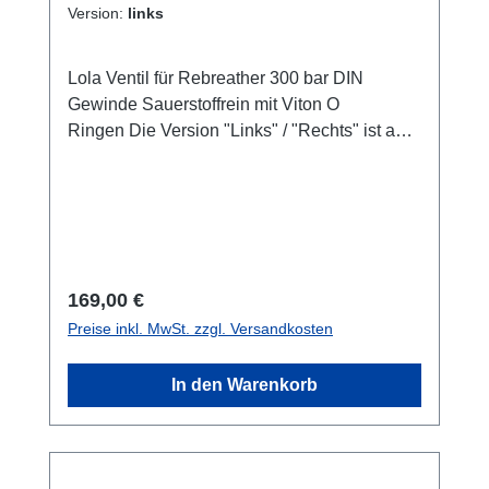
Version:
links
Lola Ventil für Rebreather 300 bar DIN
Gewinde Sauerstoffrein mit Viton O
Ringen Die Version "Links" / "Rechts" ist auf
die Taucherperspektive bezogen.
Regulärer Preis:
169,00 €
Preise inkl. MwSt. zzgl. Versandkosten
In den Warenkorb