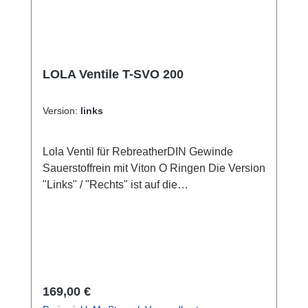
LOLA Ventile T-SVO 200
Version:
links
Lola Ventil für RebreatherDIN Gewinde
Sauerstoffrein mit Viton O Ringen Die Version
"Links" / "Rechts" ist auf die
Taucherperspektive bezogen.
Regulärer Preis:
169,00 €