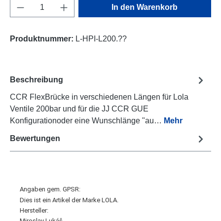
Produkt Anzahl: Gib den gewünschten Wert e
In den Warenkorb
Produktnummer:
L-HPI-L200.??
Beschreibung
CCR FlexBrücke in verschiedenen Längen für Lola
Ventile 200bar und für die JJ CCR GUE
Konfigurationoder eine Wunschlänge "au…
Mehr
Bewertungen
Angaben gem. GPSR:
Dies ist ein Artikel der Marke LOLA.
Hersteller:
Miroslav Lukáš