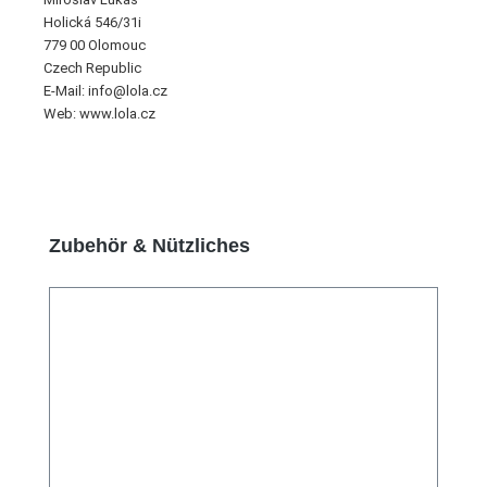
Holická 546/31i
779 00 Olomouc
Czech Republic
E-Mail: info@lola.cz
Web: www.lola.cz
Produktgalerie überspringen
Zubehör & Nützliches