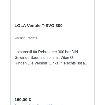
LOLA Ventile T-SVO 300
Version:
rechts
Lola Ventil für Rebreather 300 bar DIN
Gewinde Sauerstoffrein mit Viton O
Ringen Die Version "Links" / "Rechts" ist auf
die Taucherperspektive bezogen.
Regulärer Preis:
169,00 €