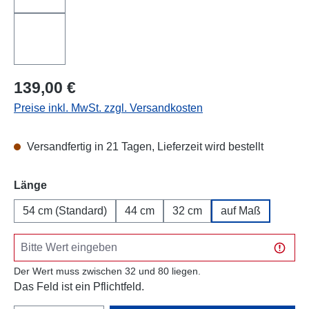
Regulärer Preis:
139,00 €
Preise inkl. MwSt. zzgl. Versandkosten
Versandfertig in 21 Tagen, Lieferzeit wird bestellt
auswählen
Länge
54 cm (Standard)
44 cm
32 cm
auf Maß
Der Wert muss zwischen 32 und 80 liegen.
Das Feld ist ein Pflichtfeld.