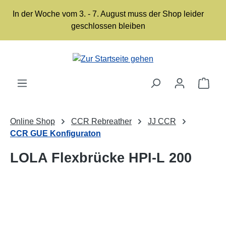
Zum Hauptinhalt springen
In der Woche vom 3. - 7. August muss der Shop leider
geschlossen bleiben
Ware
Online Shop
CCR Rebreather
JJ CCR
CCR GUE Konfiguraton
LOLA Flexbrücke HPI-L 200
Bildergalerie überspringen