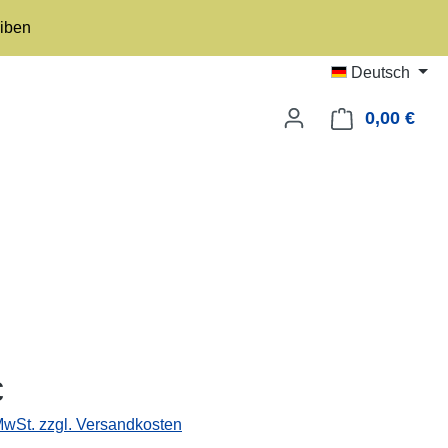
eiben
Deutsch
0,00 €
Ware
eis:
€
 MwSt. zzgl. Versandkosten