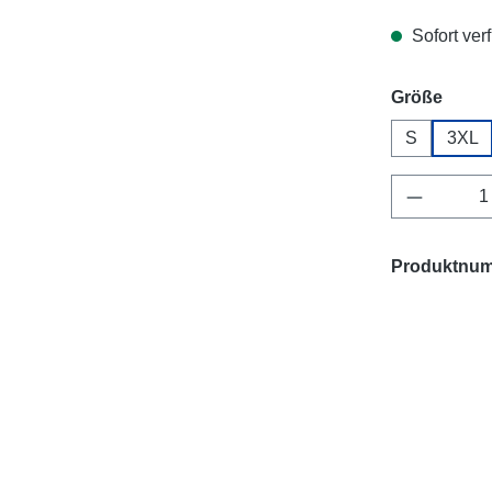
Sofort verf
ausw
Größe
S
3XL
Produkt 
Produktnu