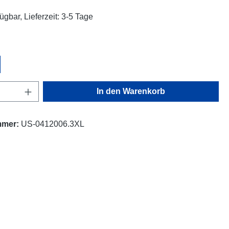
ügbar, Lieferzeit: 3-5 Tage
ählen
Anzahl: Gib den gewünschten Wert ein oder
In den Warenkorb
mmer:
US-0412006.3XL