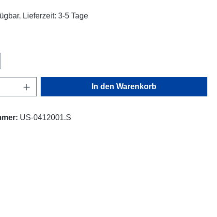
ügbar, Lieferzeit: 3-5 Tage
ählen
Anzahl: Gib den gewünschten Wert ein oder
In den Warenkorb
mmer:
US-0412001.S