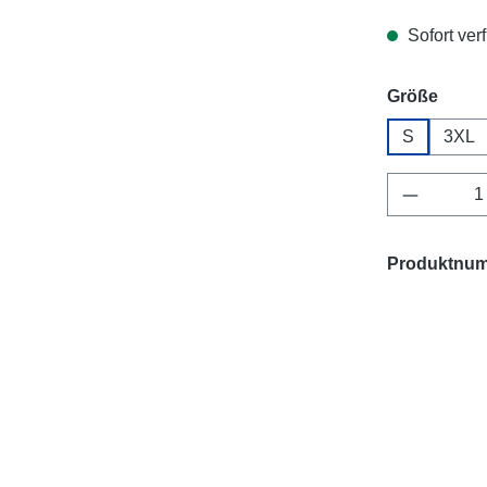
Sofort verf
ausw
Größe
S
3XL
Produkt 
Produktnu