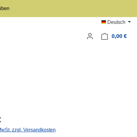
eiben
Deutsch
0,00 €
Ware
eis:
€
 MwSt. zzgl. Versandkosten