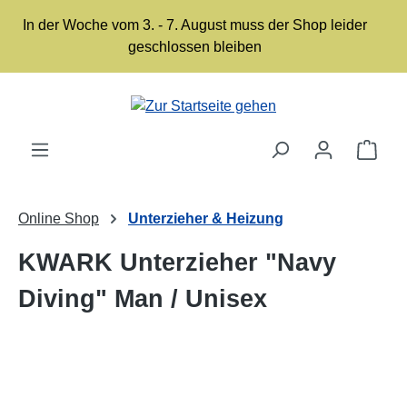
Zum Hauptinhalt springen
In der Woche vom 3. - 7. August muss der Shop leider
geschlossen bleiben
Ware
Online Shop
Unterzieher & Heizung
KWARK Unterzieher "Navy
Diving" Man / Unisex
Bildergalerie überspringen