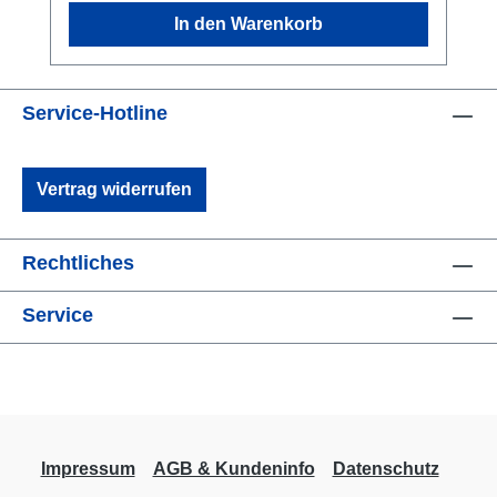
sich auch unter Druck, nur wenig
In den Warenkorb
komprimieren. Außerdem trocknet der Stoff
sehr schnell. Größen XS: 34/36, S: 36/38, M:
38/40, L: 40/42, XL: 42/44, XXL: 44/46, XXXL:
46/48 Material 86 % Polyester, 14 %
Service-Hotline
Elastan Pflege Maschinenwaschbar bei 30
°C, Reinigungsmittel auf Seifenbasis, keine
Vertrag widerrufen
aggressive Chemie, kein Weichspüler,
trockenschleudern möglich. Nicht für
chemische Reinigung und Wäschetrockner
Rechtliches
geeignet.Hinweis zur Bestellung Dieser
Artikel kann in einer Standardausführung
Service
oder als Sonderartikel mit Anpassungen
bestellt werden.Zu diesen Anpassungen
zählen u. a. eine vom Standard abweichende
Nahtfarbe, Abweichende Maße oder
Maßanfertigungen, Durchführungsöffnungen
und andere änderungen des
Impressum
AGB & Kundeninfo
Datenschutz
Standardartikels.Sonderartikel werden beim