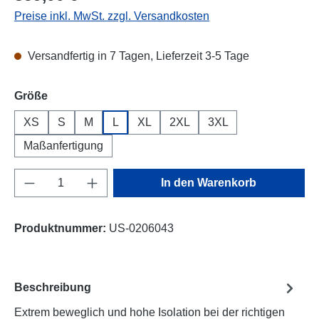
Preise inkl. MwSt. zzgl. Versandkosten
Versandfertig in 7 Tagen, Lieferzeit 3-5 Tage
auswählen
Größe
XS
S
M
L
XL
2XL
3XL
Maßanfertigung
Produkt Anzahl: Gib den gewünschten Wert e
In den Warenkorb
Produktnummer:
US-0206043
Beschreibung
Extrem beweglich und hohe Isolation bei der richtigen