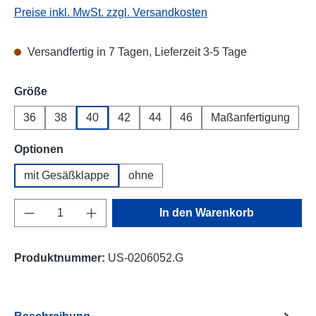
Preise inkl. MwSt. zzgl. Versandkosten
Versandfertig in 7 Tagen, Lieferzeit 3-5 Tage
auswählen
Größe
36
38
40
42
44
46
Maßanfertigung
auswählen
Optionen
mit Gesäßklappe
ohne
Produkt Anzahl: Gib den gewünschten Wert e
In den Warenkorb
Produktnummer:
US-0206052.G