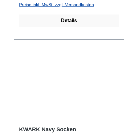
Vor-Ort Termin in unserem Shop die beste
Preise inkl. MwSt. zzgl. Versandkosten
Option, da wir genauestens das Maß
aufnehmen können. Andernfalls senden wir
Details
gern auch das Maßblatt.Das Material wurde
ursprünglich für die besonderen
Anforderungen der U. S. Army Special Forces
entwickelt, um lange Tauchgänge in kaltem
Wasser zu ermöglichen. Diese Weste ist
thermisch vergleichbar mit traditionellen 400-
g-Unterziehern aus Thinsulate, bietet jedoch
gegenüber diesem Material zahlreiche
Vorteile: Von grundlegender Bedeutung ist
die Flexibilität. Diese Weste ist sehr bequem
und erlaubt jegliche Bewegung. Mit dieser
Weste kann ein Unterzieher ergänzt werden.
Das "Navy"-Material fördert die
Luftzirkulation. Das Gewicht ist
vergleichsweise gering. Der Taucher benötigt
KWARK Navy Socken
bei Verwendung der Weste "Navy" je nach