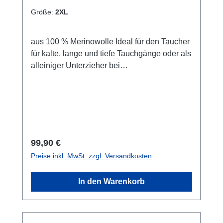
Größe:
2XL
aus 100 % Merinowolle Ideal für den Taucher
für kalte, lange und tiefe Tauchgänge oder als
alleiniger Unterzieher bei
Trockentauchgängen in wärmeren
Gewässern. Vorteile von natürlichen Material
wie die Merino Wolle: Merinowolle ist: -
antibakteriell, -geruchshemmend, -
schmutzabweisende, -atmungsaktiv, -
natürlich und -besonders
Regulärer Preis:
99,90 €
Temperaturregulierend -wärmt den Körper
Preise inkl. MwSt. zzgl. Versandkosten
auch wenn das Material feucht durch z.B.
schweiß geworden ist -selbstreinigend*) -
In den Warenkorb
kratzt nicht auf der Haut Der Base Layer
Damen Shirt: - hoher Kragen mit kurzem
Reißverschluss- Kinnschutz über den
Reißverschluss- Bündchen am