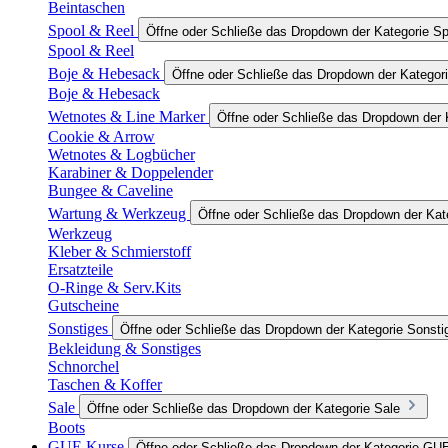
Beintaschen
Spool & Reel
Öffne oder Schließe das Dropdown der Kategorie Sp
Spool & Reel
Boje & Hebesack
Öffne oder Schließe das Dropdown der Kategor
Boje & Hebesack
Wetnotes & Line Marker
Öffne oder Schließe das Dropdown der 
Cookie & Arrow
Wetnotes & Logbücher
Karabiner & Doppelender
Bungee & Caveline
Wartung & Werkzeug
Öffne oder Schließe das Dropdown der Ka
Werkzeug
Kleber & Schmierstoff
Ersatzteile
O-Ringe & Serv.Kits
Gutscheine
Sonstiges
Öffne oder Schließe das Dropdown der Kategorie Sonsti
Bekleidung & Sonstiges
Schnorchel
Taschen & Koffer
Sale
Öffne oder Schließe das Dropdown der Kategorie Sale
Boots
GUE Kurse
Öffne oder Schließe das Dropdown der Kategorie GU