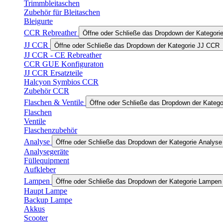
Trimmbleitaschen
Zubehör für Bleitaschen
Bleigurte
CCR Rebreather
Öffne oder Schließe das Dropdown der Kategor
JJ CCR
Öffne oder Schließe das Dropdown der Kategorie JJ CCR
JJ CCR - CE Rebreather
CCR GUE Konfiguraton
JJ CCR Ersatzteile
Halcyon Symbios CCR
Zubehör CCR
Flaschen & Ventile
Öffne oder Schließe das Dropdown der Katego
Flaschen
Ventile
Flaschenzubehör
Analyse
Öffne oder Schließe das Dropdown der Kategorie Analyse
Analysegeräte
Füllequipment
Aufkleber
Lampen
Öffne oder Schließe das Dropdown der Kategorie Lampen
Haupt Lampe
Backup Lampe
Akkus
Scooter