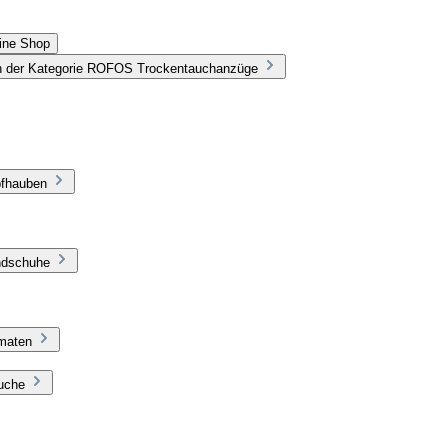
line Shop
n der Kategorie ROFOS Trockentauchanzüge
pfhauben
ndschuhe
omaten
äuche