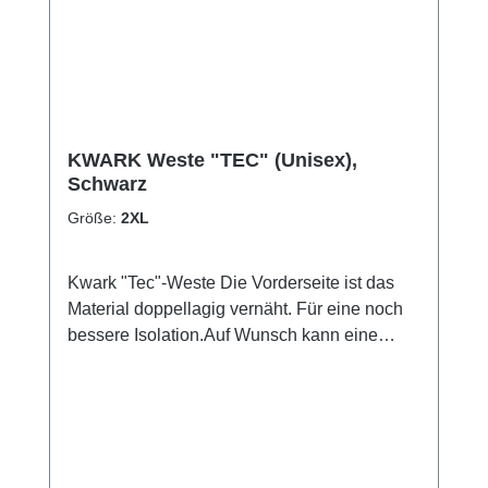
KWARK Weste "TEC" (Unisex),
Schwarz
Größe:
2XL
Kwark "Tec"-Weste Die Vorderseite ist das
Material doppellagig vernäht. Für eine noch
bessere Isolation.Auf Wunsch kann eine
andere Farbe, als Grau (Standard) für die
Naht gewählt werden. Die Lieferzeit
verlängert sich und der Artikel ist vom
Umtausch ausgeschlossen. Kontaktiert uns
bei Interesse.Ebenfalls ist eine