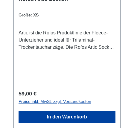
Größe:
XS
Artic ist die Rofos Produktlinie der Fleece-
Unterzieher und ideal für Trilaminat-
Trockentauchanzäge. Die Rofos Artic Socken
bestehen aus 539g/m2 warm, weichen in vier
Richtungen dehnbaren Fleecematerial von
Polartec® Power Stretch. Bei der Passform
helfen wir gern weiter - melden Sie sich bei
uns. Größe/Maße XS S M L XL 2XL 3XL 34-
36 36-38 38-40 40-42 42-44 44-46 46-48
Regulärer Preis:
59,00 €
Preise inkl. MwSt. zzgl. Versandkosten
In den Warenkorb