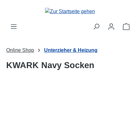
Zum Hauptinhalt springen
Ware
Online Shop
Unterzieher & Heizung
KWARK Navy Socken
Bildergalerie überspringen