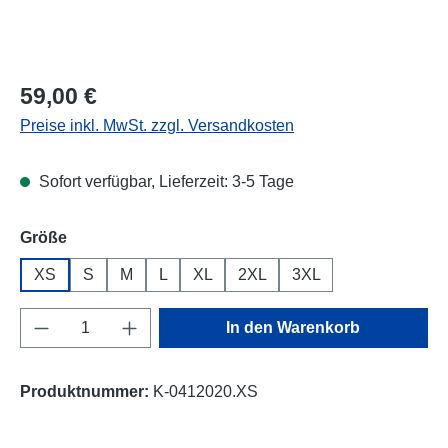
Regulärer Preis:
59,00 €
Preise inkl. MwSt. zzgl. Versandkosten
Sofort verfügbar, Lieferzeit: 3-5 Tage
auswählen
Größe
XS
S
M
L
XL
2XL
3XL
Produkt Anzahl: Gib den gewünschten Wert e
In den Warenkorb
Produktnummer:
K-0412020.XS