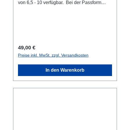
von 6,5 - 10 verfügbar. Bei der Passform
helfen wir gern weiter - melden Sie sich bei
uns.Handschuhe6,57899,5Handumfang am
Fingeransatz<18 cm19 cm20,5 cm21,5-22
cm>22 cm
Regulärer Preis:
49,00 €
Preise inkl. MwSt. zzgl. Versandkosten
In den Warenkorb