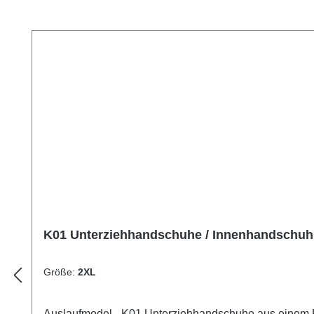
Produktgalerie überspringen
K01 Unterziehhandschuhe / Innenhandschuh
Größe:
2XL
Auslaufmodel - K01 Unterziehhandschuhe aus einem Fl