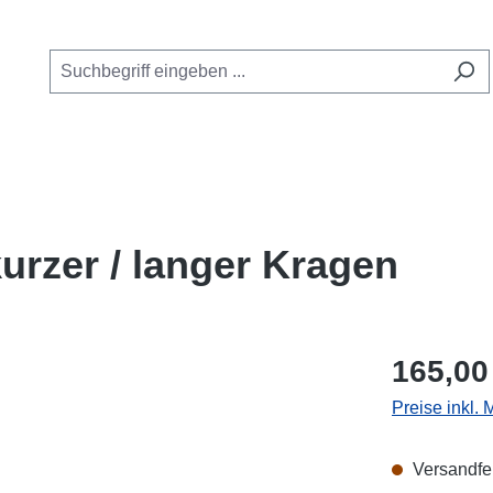
Kategorie Online Shop
 das Dropdown der Kategorie GUE Kurse
oder Schließe das Dropdown der Kategorie Service
urzer / langer Kragen
Regulärer Pr
165,00
Preise inkl.
Versandfer