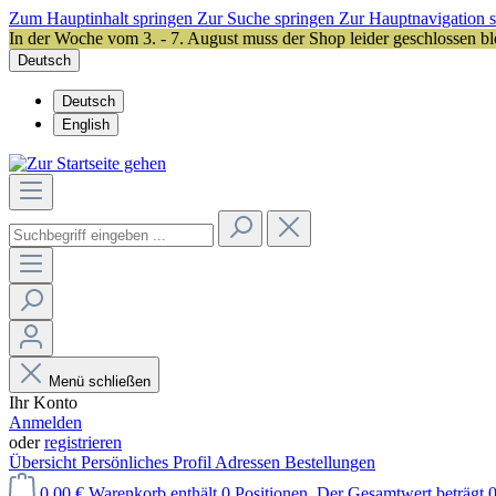
Zum Hauptinhalt springen
Zur Suche springen
Zur Hauptnavigation 
In der Woche vom 3. - 7. August muss der Shop leider geschlossen bl
Deutsch
Deutsch
English
Menü schließen
Ihr Konto
Anmelden
oder
registrieren
Übersicht
Persönliches Profil
Adressen
Bestellungen
0,00 €
Warenkorb enthält 0 Positionen. Der Gesamtwert beträgt 0