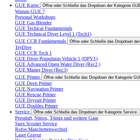
GUE Kurse
Öffne oder Schließe das Dropdown der Kategorie GU
Warum GUE ?
Personal Workshops
GUE Gas Blender
GUE Techical Fundamentals
GUE Technical Diver Level 1 (Tech1)
GUE CCR Fundamentals
Öffne oder Schließe das Dropdown d
TryDive
GUE CCR Tech 1
GUE Diver Propulsion Vehicle 1 (DPV1)
GUE Advanced Open Water Diver (Rec2 )
GUE Master Diver (Rec3)
GUE Primer
Öffne oder Schließe das Dropdown der Kategorie GU
GUE Deep Primer
GUE Navigation Primer
GUE Rescue Primer
GUE Drysuit Primer
GUE Doubles Primer
Service
Öffne oder Schließe das Dropdown der Kategorie Service
Pressluft, Nitrox, Trimix und weitere Gase
Suex Scooter Service
Rofos Manchettenwechsel
Laser Gravur