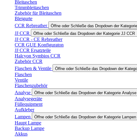
Bleitaschen
Trimmbleitaschen
Zubehör für Bleitaschen
Bleigurte
CCR Rebreather
Öffne oder Schließe das Dropdown der Kategor
JJ CCR
Öffne oder Schließe das Dropdown der Kategorie JJ CCR
JJ CCR - CE Rebreather
CCR GUE Konfiguraton
JJ CCR Ersatzteile
Halcyon Symbios CCR
Zubehör CCR
Flaschen & Ventile
Öffne oder Schließe das Dropdown der Katego
Flaschen
Ventile
Flaschenzubehör
Analyse
Öffne oder Schließe das Dropdown der Kategorie Analyse
Analysegeräte
Füllequipment
Aufkleber
Lampen
Öffne oder Schließe das Dropdown der Kategorie Lampen
Haupt Lampe
Backup Lampe
Akkus