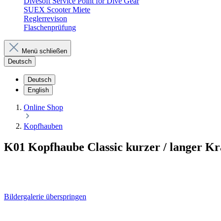
Divesoft Service Point for Dive Gear
SUEX Scooter Miete
Reglerrevison
Flaschenprüfung
Menü schließen
Deutsch
Deutsch
English
Online Shop
Kopfhauben
K01 Kopfhaube Classic kurzer / langer K
Bildergalerie überspringen