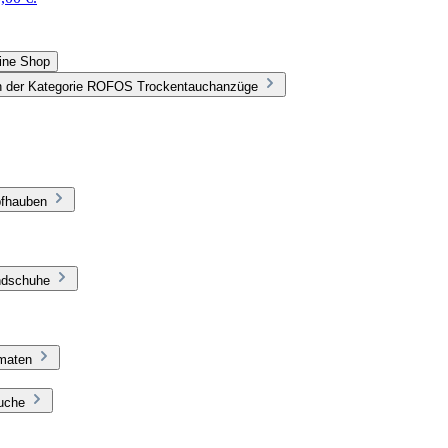
line Shop
n der Kategorie ROFOS Trockentauchanzüge
pfhauben
ndschuhe
omaten
äuche