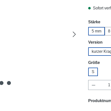
Sofort verf
ausw
Stärke
5 mm
8
aus
Version
kurzer Kra
ausw
Größe
S
Produkt 
Produktnu