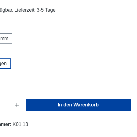
ügbar, Lieferzeit: 3-5 Tage
ählen
 mm
wählen
gen
ählen
Anzahl: Gib den gewünschten Wert ein oder
In den Warenkorb
mmer:
K01.13