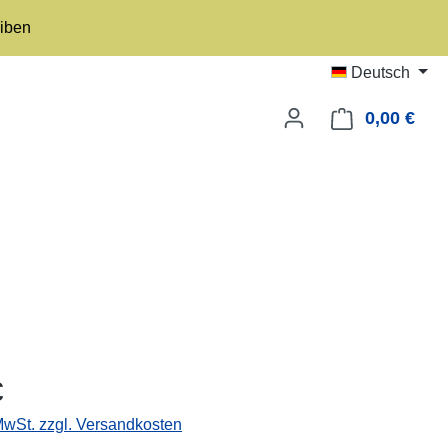
eiben
Deutsch
0,00 €
Ware
eis:
€
 MwSt. zzgl. Versandkosten