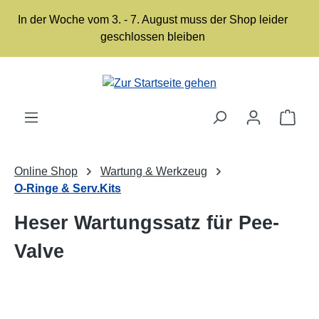
Zum Hauptinhalt springen
In der Woche vom 3. - 7. August muss der Shop leider
geschlossen bleiben
Ware
Online Shop
Wartung & Werkzeug
O-Ringe & Serv.Kits
Heser Wartungssatz für Pee-
Valve
Bildergalerie überspringen