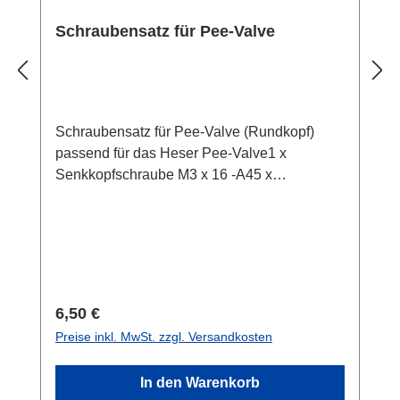
Schraubensatz für Pee-Valve
Schraubensatz für Pee-Valve (Rundkopf)
passend für das Heser Pee-Valve1 x
Senkkopfschraube M3 x 16 -A45 x
Rundkopfschraube M3 x 20 - A4
Regulärer Preis:
6,50 €
Preise inkl. MwSt. zzgl. Versandkosten
In den Warenkorb