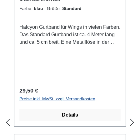
Farbe:
blau
|
Größe:
Standard
Halcyon Gurtband für Wings in vielen Farben.
Das Standard Gurtband ist ca. 4 Meter lang
und ca. 5 cm breit. Eine Metalllöse in der
Mitte.Das Small Gurtband ist ca. 3,10 Meter
lang und ca. 5 cm breit . Keine Metallöse in
der Mitte. Farben beziehen sich auf die Farbe
des "H" auf dem Gurtband. 5 Farben zur
Auswahl: H in pink - schwarzes GurtbandH in
blau - schwarzes GurtbandH in grau -
Regulärer Preis:
29,50 €
schwarzes GurtbandH in tropic (Aqua) -
Preise inkl. MwSt. zzgl. Versandkosten
schwarzes GurtbandH in schwarz - graues
Gurtband
Details