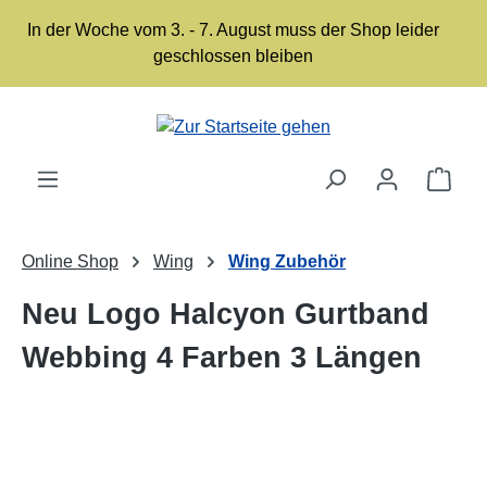
Zum Hauptinhalt springen
In der Woche vom 3. - 7. August muss der Shop leider
geschlossen bleiben
Ware
Online Shop
Wing
Wing Zubehör
Neu Logo Halcyon Gurtband
Webbing 4 Farben 3 Längen
Bildergalerie überspringen